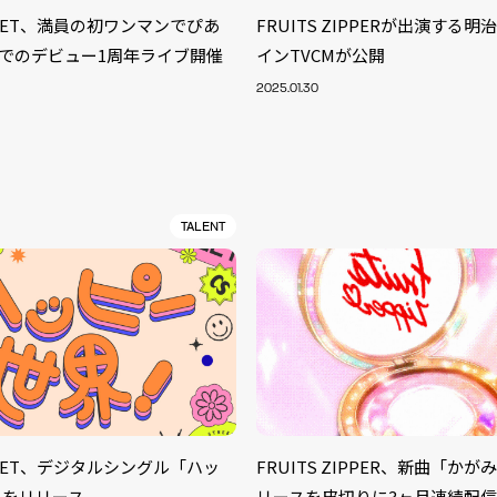
TREET、満員の初ワンマンでぴあ
FRUITS ZIPPERが出演する
でのデビュー1周年ライブ開催
インTVCMが公開
2025.01.30
TALENT
S
ARTIST
MODEL/T
40
TREET、デジタルシングル「ハッ
FRUITS ZIPPER、新曲「か
ACTOR
13
」をリリース
リースを皮切りに3ヶ月連続配