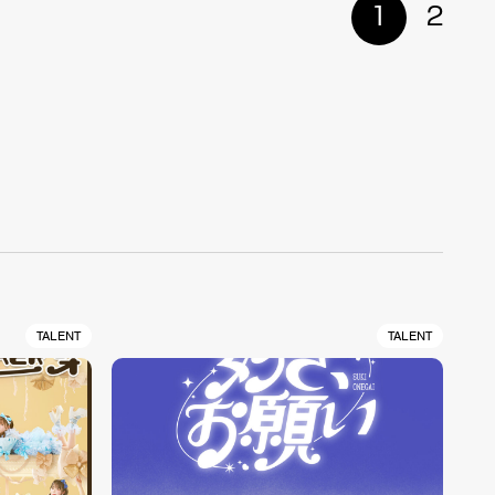
1
2
TALENT
TALENT