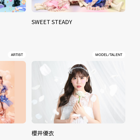
SWEET STEADY
ARTIST
MODEL/TALENT
櫻井優衣