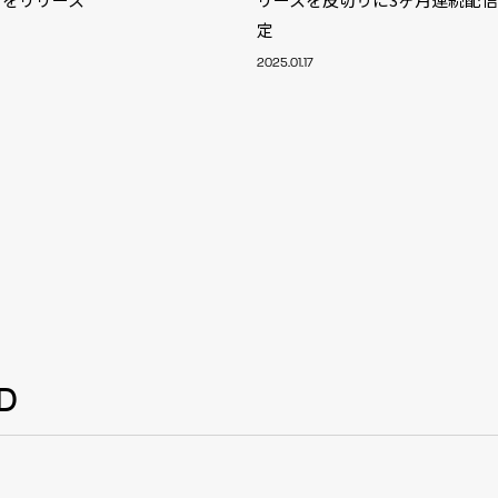
NT
定
YouTuber/TikToke
2025.01.17
TION
ND
ADDRES
D
PHAROS 
COMPANY PROFILE
Shibuya-