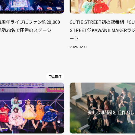
AB.3周年ライブにファン約20,000
CUTIE STREET初の冠番組「CU
総勢38名で圧巻のステージ
STREET♡KAWANII MAKE
ート
2025.02.19
TALENT