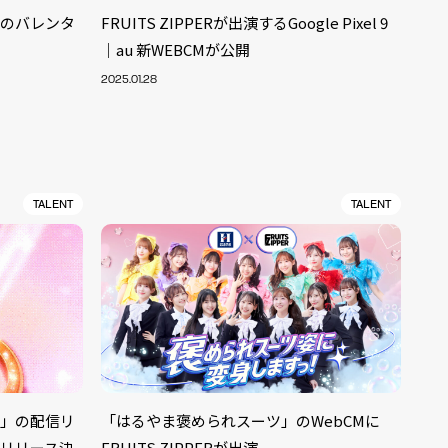
明治のバレンタ
FRUITS ZIPPERが出演するGoogle Pixel 9
｜au 新WEBCMが公開
2025.01.28
TALENT
TALENT
ALENT
33
がみ」の配信リ
「はるやま褒められスーツ」のWebCMに
CREATOR
29
信リリース決
FRUITS ZIPPERが出演