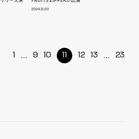
2024.12.20
r
4
...
...
1
9
10
11
12
13
23
CONTACT
S
Jingumae, 2-26-8 Jingumae,
ku, Tokyo, Japan 150-0001