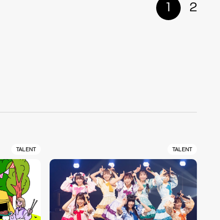
1
2
TALENT
TALENT