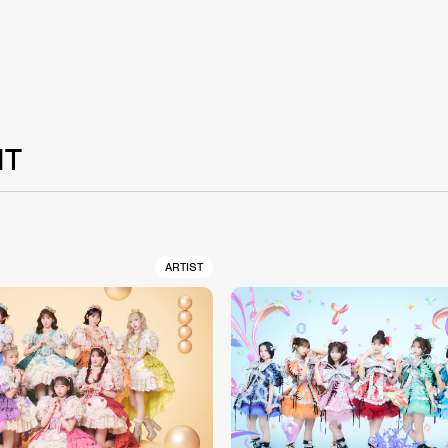
NT
ARTIST