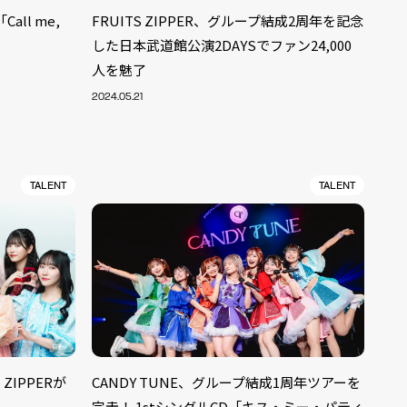
all me,
FRUITS ZIPPER、グループ結成2周年を記念
した日本武道館公演2DAYSでファン24,000
人を魅了
2024.05.21
TALENT
TALENT
ALENT
33
 ZIPPERが
CANDY TUNE、グループ結成1周年ツアーを
CREATOR
29
完走！ 1stシングルCD「キス・ミー・パティ