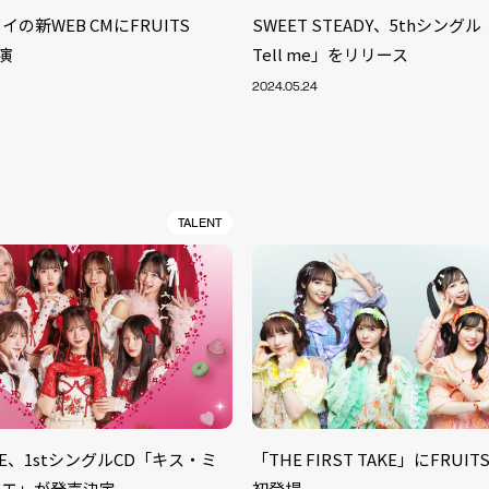
の新WEB CMにFRUITS
SWEET STEADY、5thシングル「C
出演
Tell me」をリリース
2024.05.24
TALENT
S
ARTIST
MODEL/T
40
UNE、1stシングルCD「キス・ミ
「THE FIRST TAKE」にFRUITS
ACTOR
13
シエ」が発売決定
初登場