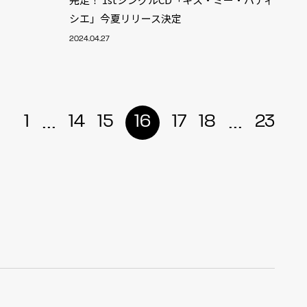
シエ」今夏リリース決定
r
4
2024.04.27
...
...
1
14
15
16
17
18
23
CONTACT
S
Jingumae, 2-26-8 Jingumae,
ku, Tokyo, Japan 150-0001