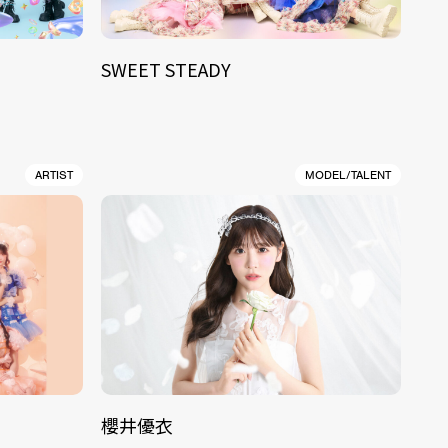
SWEET STEADY
ARTIST
MODEL/TALENT
櫻井優衣