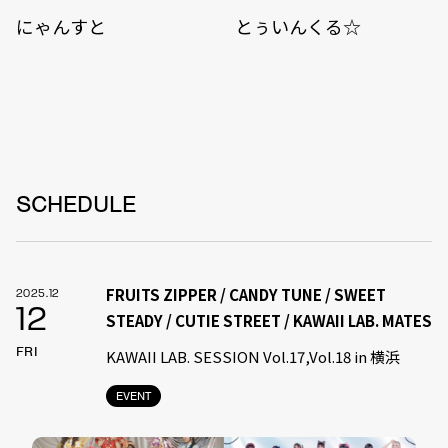
にゃんすと
とぅいんくる☆
SCHEDULE
FRUITS ZIPPER / CANDY TUNE / SWEET
2025.12
12
STEADY / CUTIE STREET / KAWAII LAB. MATES
FRI
KAWAII LAB. SESSION Vol.17,Vol.18 in 横浜
EVENT