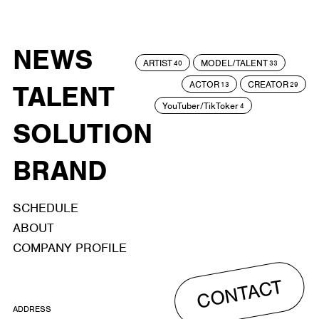
NEWS
ARTIST
MODEL/TALENT
40
33
ACTOR
CREATOR
TALENT
13
29
YouTuber/TikToker
4
SOLUTION
BRAND
SCHEDULE
ABOUT
COMPANY PROFILE
CONTACT
ADDRESS