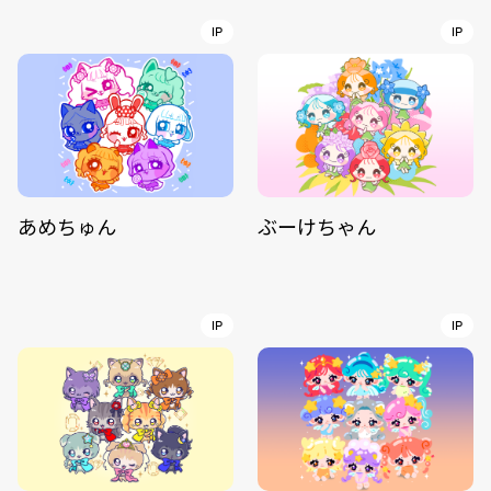
IP
IP
あめちゅん
ぶーけちゃん
IP
IP