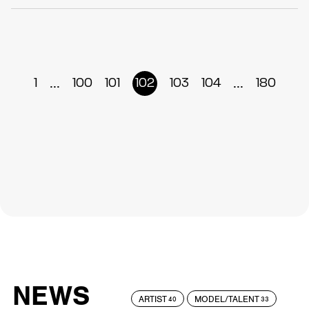
...
...
1
100
101
102
103
104
180
NEWS
ARTIST
MODEL/TALENT
40
33