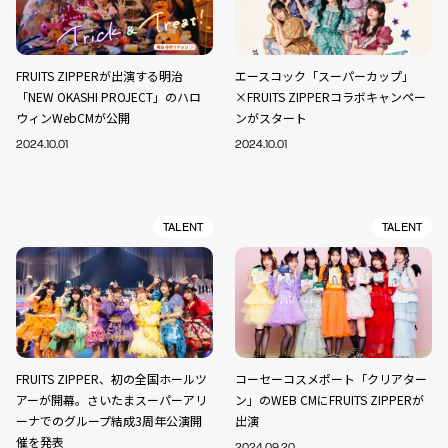
FRUITS ZIPPERが出演する明治
エースコック「スーパーカップ」
「NEW OKASHI PROJECT」のハロ
×FRUITS ZIPPERコラボキャンペー
ウィンWebCMが公開
ンがスタート
2024.10.01
2024.10.01
TALENT
TALENT
FRUITS ZIPPER、初の全国ホールツ
コーセーコスメポート「クリアター
アーが開幕。さいたまスーパーアリ
ン」のWEB CMにFRUITS ZIPPERが
ーナでのグループ結成3周年公演開
出演
催を発表
2024.09.20