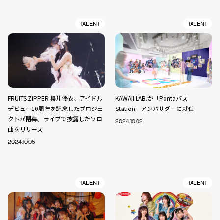
TALENT
TALENT
FRUITS ZIPPER 櫻井優衣、アイドル
KAWAII LAB.が「Pontaパス
デビュー10周年を記念したプロジェ
Station」アンバサダーに就任
クトが閉幕。ライブで披露したソロ
2024.10.02
曲をリリース
2024.10.05
TALENT
TALENT