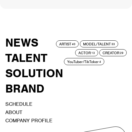
NEWS
ARTIST
MODEL/TALENT
40
33
ACTOR
CREATOR
TALENT
13
29
YouTuber/TikToker
4
SOLUTION
BRAND
SCHEDULE
ABOUT
COMPANY PROFILE