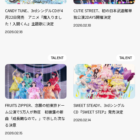
CANDY TUNE、3rdシングルCDが4
CUTIE STREET、初の日本武道館単
月22日発売 アニメ『魔入りまし
独公演2DAYS開催決定
た！入間くん』主題歌に決定
2026.02.18
2026.02.18
TALENT
TALENT
FRUITS ZIPPER、念願の初東京ドー
SWEET STEADY、3rdシングル
ム公演で5万人が熱狂 初披露の新
CD『SWEET STEP』発売決定
曲「成長期なので。」で示した次な
2026.02.14
る決意
2026.02.15