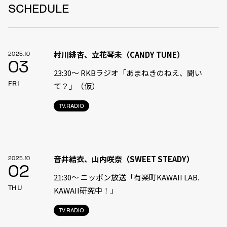
SCHEDULE
村川緋杏、立花琴未（CANDY TUNE）
2025.10
03
23:30〜 RKBラジオ「あまねきのねえ、聞い
FRI
て？」（仮）
TV.RADIO
音井結衣、山内咲奈（SWEET STEADY）
2025.10
02
21:30〜 ニッポン放送「有楽町KAWAII LAB.
THU
KAWAII研究中！」
TV.RADIO