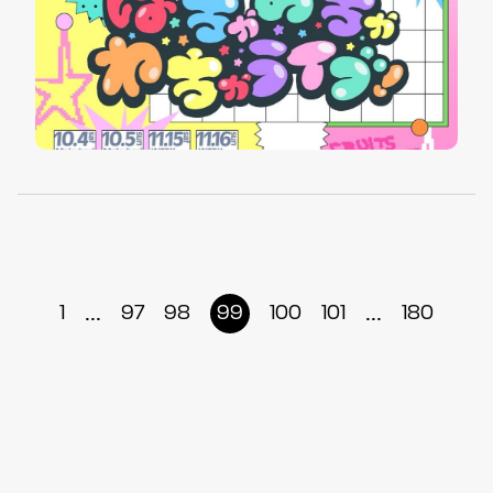
...
...
1
97
98
99
100
101
180