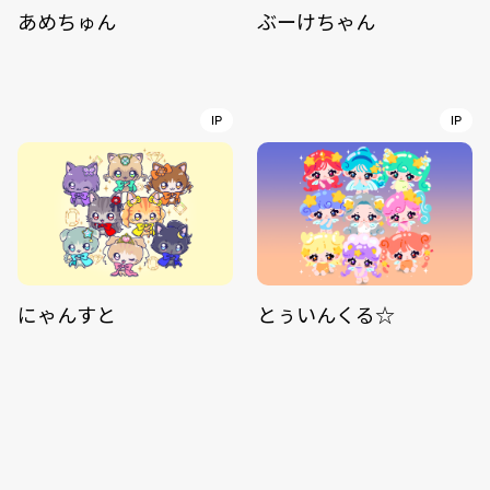
あめちゅん
ぶーけちゃん
IP
IP
にゃんすと
とぅいんくる☆