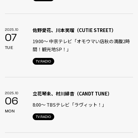
佐野愛花、川本笑瑠（CUTIE STREET）
2025.10
07
19:00〜 中京テレビ「オモウマい店秋の満腹2時
TUE
間！観光地SP！」
TV.RADIO
立花琴未、村川緋杏（CANDT TUNE）
2025.10
06
8:00〜 TBSテレビ「ラヴィット！」
MON
TV.RADIO