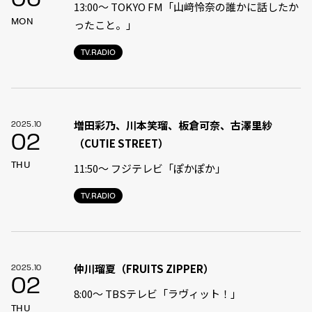
13:00〜 TOKYO FM「山﨑怜奈の誰かに話したか
MON
ったこと。」
TV.RADIO
増田彩乃、川本笑瑠、板倉可奈、古澤里紗
2025.10
02
（CUTIE STREET）
THU
11:50〜 フジテレビ「ぽかぽか」
TV.RADIO
仲川瑠夏（FRUITS ZIPPER）
2025.10
02
8:00〜 TBSテレビ「ラヴィット！」
THU