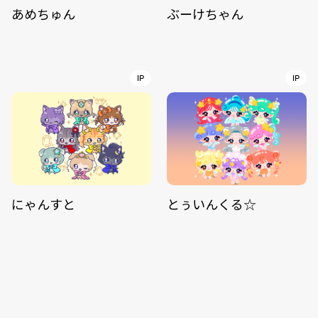
あめちゅん
ぶーけちゃん
IP
IP
にゃんすと
とぅいんくる☆