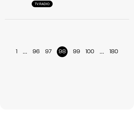
TV.RADIO
...
...
1
96
97
98
99
100
180