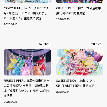
CANDY TUNE、3rdシングルCDが4
CUTIE STREET、初の日本武道館単
月22日発売 アニメ『魔入りまし
独公演2DAYS開催決定
た！入間くん』主題歌に決定
2026.02.18
2026.02.18
TALENT
TALENT
FRUITS ZIPPER、念願の初東京ドー
SWEET STEADY、3rdシングル
ム公演で5万人が熱狂 初披露の新
CD『SWEET STEP』発売決定
曲「成長期なので。」で示した次な
2026.02.14
る決意
2026.02.15