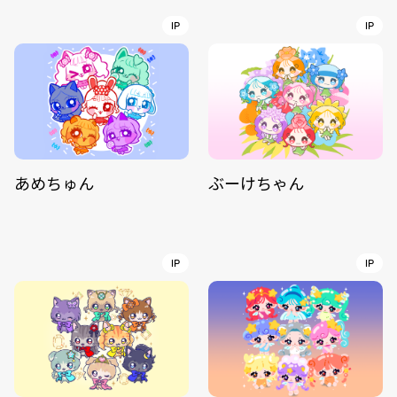
IP
IP
あめちゅん
ぶーけちゃん
IP
IP