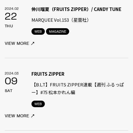
仲川瑠夏（FRUITS ZIPPER）/ CANDY TUNE
2024.02
22
MARQUEE Vol.153（星雲社）
THU
WEB
MAGAZINE
VIEW MORE
FRUITS ZIPPER
2024.03
09
【B.L.T】FRUITS ZIPPER連載【週刊 ふるっぱ
SAT
ー】#75 松本かれん編
WEB
VIEW MORE