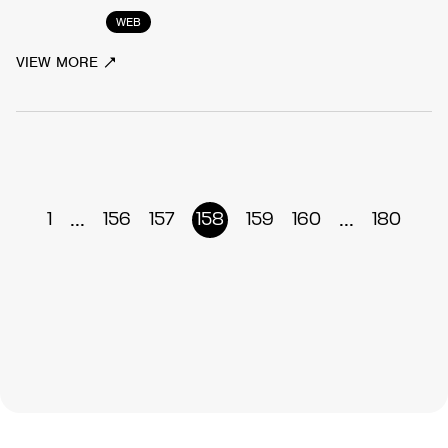
WEB
VIEW MORE
...
...
1
156
157
158
159
160
180