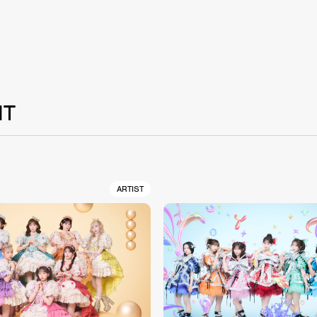
NT
ARTIST