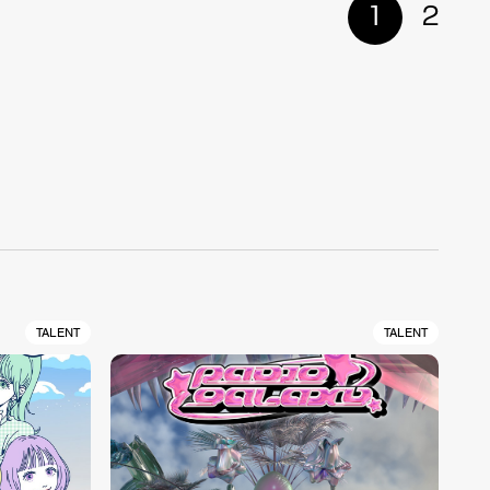
1
2
TALENT
TALENT