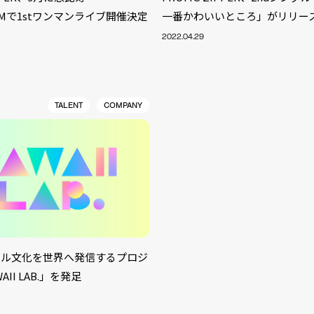
OOMで1stワンマンライブ開催決定
一番かわいいところ」がリリー
2022.04.29
TALENT
COMPANY
ドル文化を世界へ発信するプロジ
S
II LAB.」を発足
ARTIST
MODEL/T
40
ACTOR
13