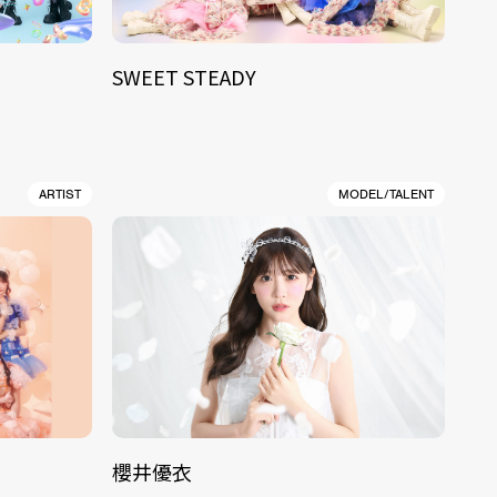
SWEET STEADY
ARTIST
MODEL/TALENT
櫻井優衣