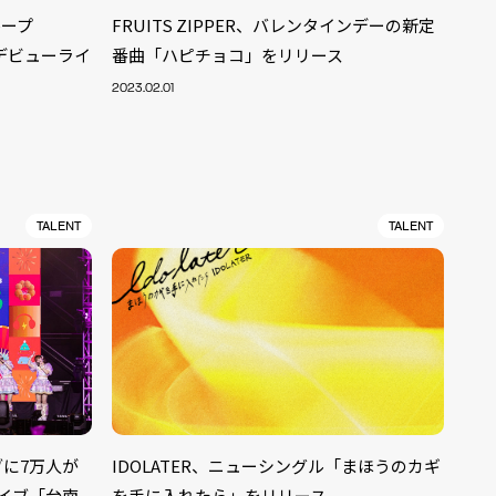
ループ
FRUITS ZIPPER、バレンタインデーの新定
にデビューライ
番曲「ハピチョコ」をリリース
2023.02.01
TALENT
TALENT
ALENT
33
イブに7万人が
IDOLATER、ニューシングル「まほうのカギ
CREATOR
29
イブ「台南
を手に入れたら」をリリース