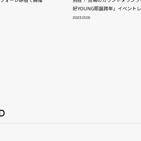
NT
好YOUNG耶誕跨年」イベント
YouTuber/TikToke
2023.01.05
TION
ND
ADDRES
D
PHAROS 
COMPANY PROFILE
Shibuya-