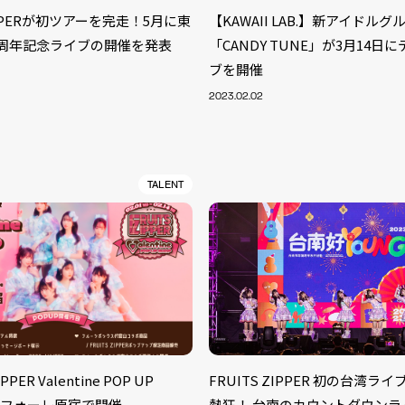
ZIPPERが初ツアーを完走！5月に東
【KAWAII LAB.】新アイドルグ
1周年記念ライブの開催を発表
「CANDY TUNE」が3月14日
ブを開催
2023.02.02
TALENT
S
ARTIST
MODEL/T
40
PPER Valentine POP UP
FRUITS ZIPPER 初の台湾ラ
ACTOR
13
ラフォーレ原宿で開催
熱狂！ 台南のカウントダウンラ