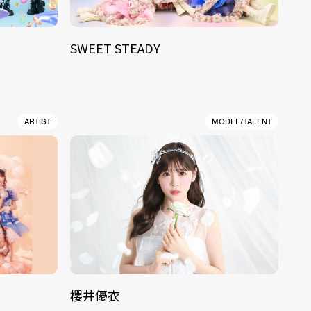
SWEET STEADY
ARTIST
MODEL/TALENT
櫻井優衣