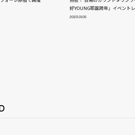
NT
好YOUNG耶誕跨年」イベント
YouTuber/TikToke
2023.01.05
TION
ND
ADDRES
D
PHAROS 
COMPANY PROFILE
Shibuya-