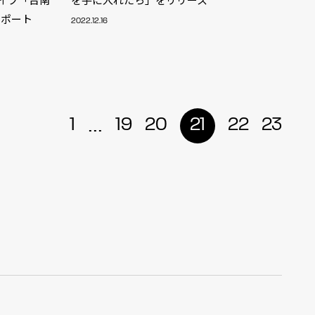
レポート
2022.12.16
r
4
...
1
19
20
21
22
23
CONTACT
S
Jingumae, 2-26-8 Jingumae,
ku, Tokyo, Japan 150-0001