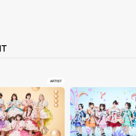
NT
ARTIST