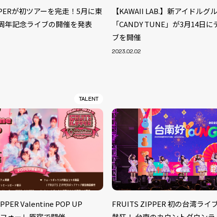
ZIPPERが初ツアーを完走！5月に東
【KAWAII LAB.】新アイドルグ
1周年記念ライブの開催を発表
「CANDY TUNE」が3月14日
ブを開催
2023.02.02
TALENT
S
ARTIST
MODEL/T
40
PPER Valentine POP UP
FRUITS ZIPPER 初の台湾ラ
ACTOR
13
ラフォーレ原宿で開催
熱狂！ 台南のカウントダウンラ