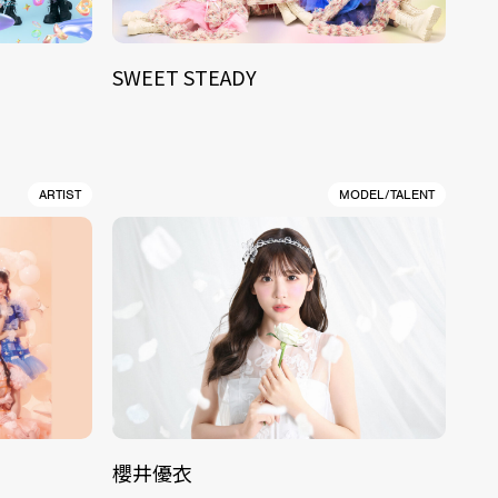
SWEET STEADY
ARTIST
MODEL/TALENT
櫻井優衣