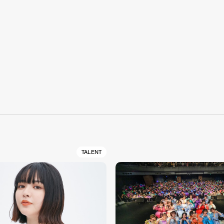
S
TALENT