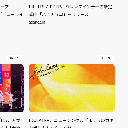
ループ
FRUITS ZIPPER、バレンタインデーの新定
にデビューライ
番曲「ハピチョコ」をリリース
2023.02.01
TALENT
TALENT
ALENT
33
イブに7万人が
IDOLATER、ニューシングル「まほうのカギ
CREATOR
29
イブ「台南
を手に入れたら」をリリース