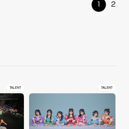
1
2
TALENT
TALENT