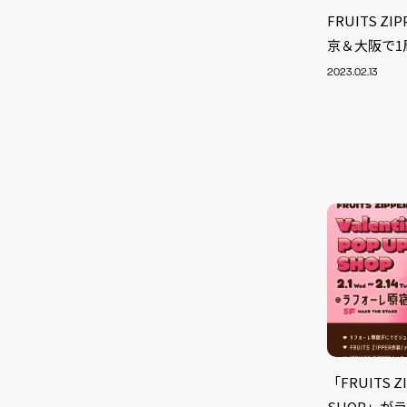
FRUITS 
京＆大阪で
2023.02.13
NEW
「FRUITS ZI
SHOP」が