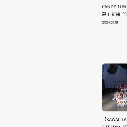
CANDY T
幕！ 新曲「
2024.03.18
NEW
【KAWAII 
STEADY