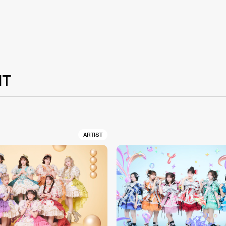
NT
ARTIST