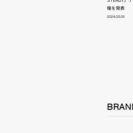
TALE
催を発表
2024.03.05
SOLU
BRA
BRAN
SCHEDULE
ABOUT