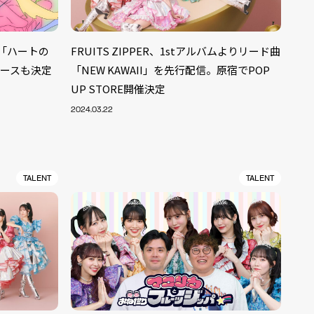
グル「ハートの
FRUITS ZIPPER、1stアルバムよりリード曲
リースも決定
「NEW KAWAII」を先行配信。原宿でPOP
UP STORE開催決定
2024.03.22
TALENT
TALENT