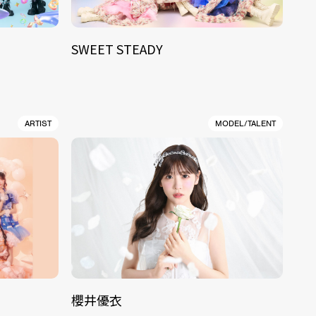
SWEET STEADY
ARTIST
MODEL/TALENT
櫻井優衣