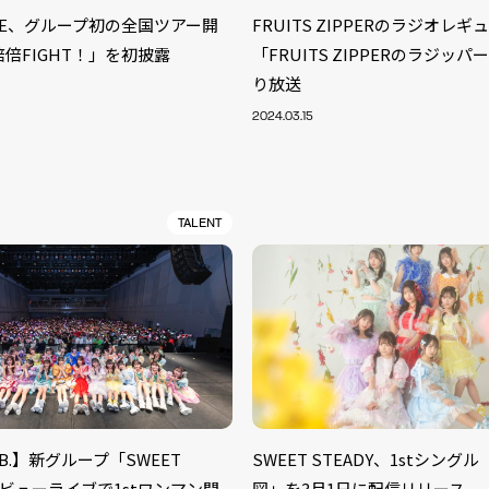
UNE、グループ初の全国ツアー開
FRUITS ZIPPERのラジオレ
倍倍FIGHT！」を初披露
「FRUITS ZIPPERのラジッ
り放送
2024.03.15
TALENT
S
ARTIST
MODEL/T
40
LAB.】新グループ「SWEET
SWEET STEADY、1stシン
ACTOR
13
」デビューライブで1stワンマン開
図」を3月1日に配信リリース