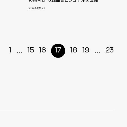
2024.02.21
r
4
...
...
1
15
16
17
18
19
23
CONTACT
S
Jingumae, 2-26-8 Jingumae,
ku, Tokyo, Japan 150-0001