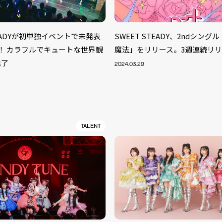
TEADYが初単独イベントで未発表
SWEET STEADY、2ndシン
！ カラフルでキュートな世界観
魔法」をリリース。3週連続リ
魅了
2024.03.29
TALENT