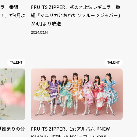
ギュラー番組
FRUITS ZIPPER、初の地上波レギュラー番
パー！」が4月よ
組「マユリカとおねだりフルーツジッパー」
が4月より放送
2024.03.14
TALENT
TALENT
ALENT
33
グル「始まりの合
FRUITS ZIPPER、1stアルバム『NEW
CREATOR
29
KAWAII』収録曲＆ビジュアルを公開