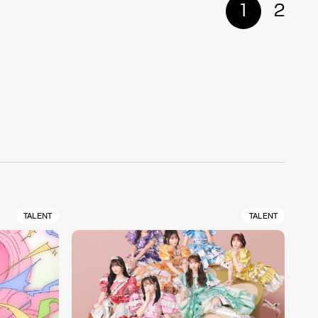
1
2
TALENT
TALENT