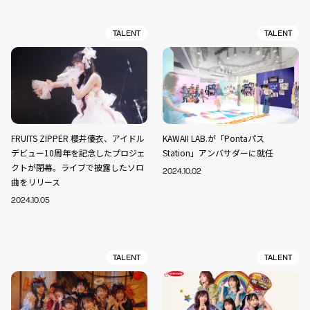
TALENT
TALENT
FRUITS ZIPPER 櫻井優衣、アイドル
KAWAII LAB.が「Pontaパス
デビュー10周年を記念したプロジェ
Station」アンバサダーに就任
クトが閉幕。ライブで披露したソロ
2024.10.02
曲をリリース
2024.10.05
TALENT
TALENT