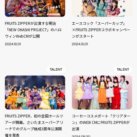
FRUITS ZIPPERが出演する明治
エースコック「スーパーカップ」
「NEW OKASHI PROJECT」のハロ
×FRUITS ZIPPERコラボキャンペー
ウィンWebCMが公開
ンがスタート
2024.10.01
2024.10.01
TALENT
TALENT
FRUITS ZIPPER、初の全国ホールツ
コーセーコスメポート「クリアター
アーが開幕。さいたまスーパーアリ
ン」のWEB CMにFRUITS ZIPPERが
ーナでのグループ結成3周年公演開
出演
催を発表
2024.09.20