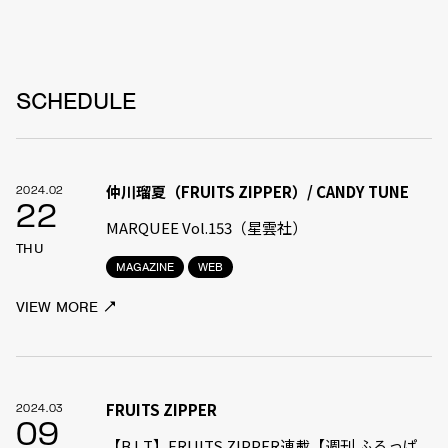
SCHEDULE
仲川瑠夏（FRUITS ZIPPER）/ CANDY TUNE
2024.02
22
MARQUEE Vol.153（星雲社）
THU
MAGAZINE
WEB
VIEW MORE
FRUITS ZIPPER
2024.03
09
【B.L.T】FRUITS ZIPPER連載【週刊 ふるっぱ