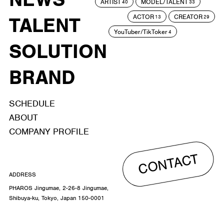
ARTIST
MODEL/TALENT
40
33
ACTOR
CREATOR
TALENT
13
29
YouTuber/TikToker
4
SOLUTION
BRAND
SCHEDULE
ABOUT
COMPANY PROFILE
CONTACT
ADDRESS
PHAROS Jingumae, 2-26-8 Jingumae,
Shibuya-ku, Tokyo, Japan 150-0001