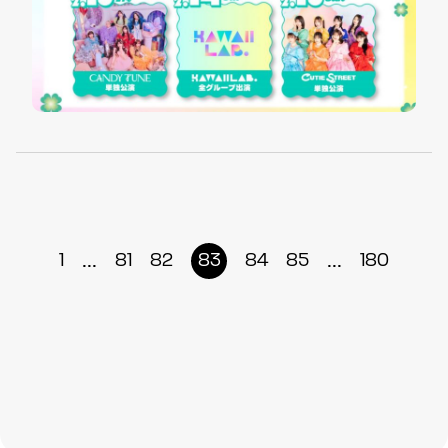
...
...
1
81
82
83
84
85
180