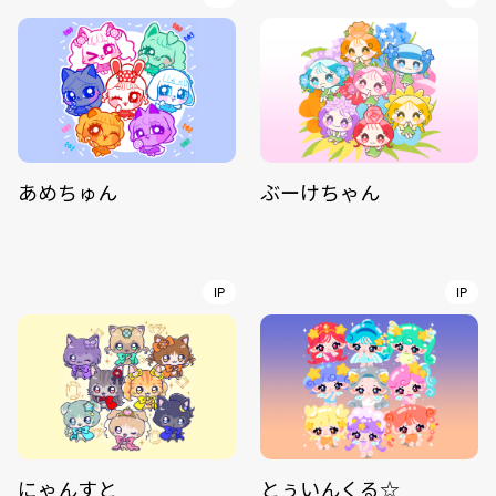
あめちゅん
ぶーけちゃん
IP
IP
にゃんすと
とぅいんくる☆