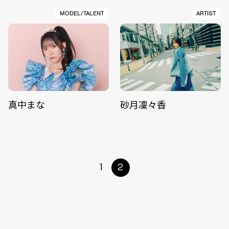
MODEL/TALENT
ARTIST
真中まな
砂月凜々香
1
2