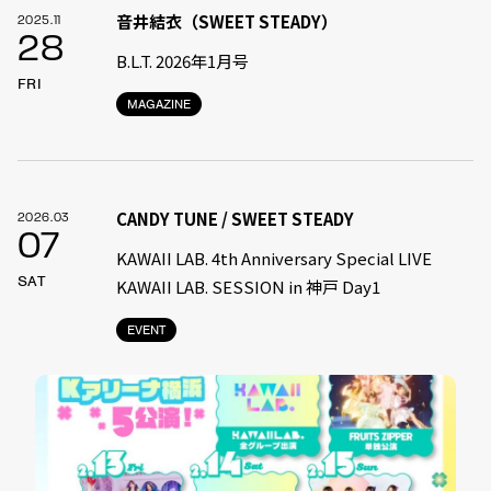
音井結衣（SWEET STEADY）
2025.11
28
B.L.T. 2026年1月号
FRI
MAGAZINE
CANDY TUNE / SWEET STEADY
2026.03
07
KAWAII LAB. 4th Anniversary Special LIVE
SAT
KAWAII LAB. SESSION in 神戸 Day1
EVENT