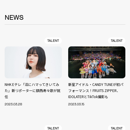
NEWS
TALENT
TALENT
NHK Eテレ「沼にハマってきいてみ
新星アイドル・CANDY TUNEが初パ
た」新リポーターに鎮西寿々歌が就
フォーマンス！FRUITS ZIPPER、
任
IDOLATERとTikTok撮影も
2023.03.28
2023.03.15
TALENT
TALENT