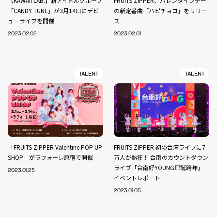
【KAWAII LAB.】新アイドルグループ
FRUITS ZIPPER、バレンタインデー
「CANDY TUNE」が3月14日にデビ
の新定番曲「ハピチョコ」をリリー
ューライブを開催
ス
2023.02.02
2023.02.01
TALENT
TALENT
「FRUITS ZIPPER Valentine POP UP
FRUITS ZIPPER 初の台湾ライブに7
SHOP」がラフォーレ原宿で開催
万人が熱狂！ 台南のカウントダウン
ライブ「台南好YOUNG耶誕跨年」
2023.01.25
イベントレポート
2023.01.05