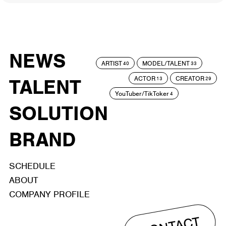
NEWS
ARTIST
MODEL/TALENT
40
33
ACTOR
CREATOR
TALENT
13
29
YouTuber/TikToker
4
SOLUTION
BRAND
SCHEDULE
ABOUT
COMPANY PROFILE