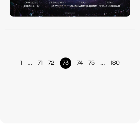
...
...
1
71
72
73
74
75
180