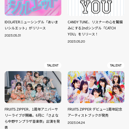
IDOLATERニューシングル「あいま
CANDY TUNE、リスナーの心を鷲掴
いシルエット」がリリース
みにする2ndシングル「CATCH
YOU」をリリース！
2023.05.31
2023.05.20
TALENT
TALENT
FRUITS ZIPPER、1周年アニバーサ
FRUITS ZIPPER デビュー1周年記念
リーライブが開幕。6月に「さよな
アーティストブックが発売
ら中野サンプラザ音楽祭」出演を発
2023.04.24
表