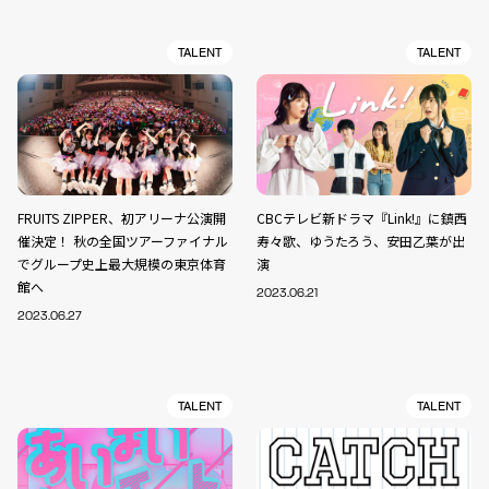
TALENT
TALENT
FRUITS ZIPPER、初アリーナ公演開
CBCテレビ新ドラマ『Link!』に鎮西
催決定！ 秋の全国ツアーファイナル
寿々歌、ゆうたろう、安田乙葉が出
でグループ史上最大規模の東京体育
演
館へ
2023.06.21
2023.06.27
TALENT
TALENT