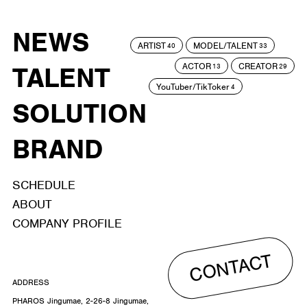
NEWS
ARTIST
MODEL/TALENT
40
33
ACTOR
CREATOR
TALENT
13
29
YouTuber/TikToker
4
SOLUTION
BRAND
SCHEDULE
ABOUT
COMPANY PROFILE
CONTACT
ADDRESS
PHAROS Jingumae, 2-26-8 Jingumae,