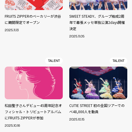
FRUITS ZIPPERのベーカリーが渋谷
SWEET STEADY、グループ結成2周
に期間限定でオープン
年で幕張メッセ単独公演2days開催
決定
2025.11.13
2025.11.05
TALENT
TALENT
松田聖子さんデビュー45周年記念オ
CUTIE STREET 初の全国ツアーでの
フィシャル・トリビュートアルバム
べ48,000人を動員
にFRUITS ZIPPERが参加
2025.10.15
2025.10.16