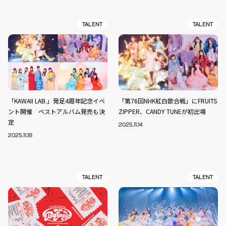
TALENT
TALENT
「KAWAII LAB.」発足4周年記念イベ
「第76回NHK紅白歌合戦」にFRUITS
ント開催 ベストアルバム発売も決
ZIPPER、CANDY TUNEが初出場
定
2025.11.14
2025.11.18
TALENT
TALENT