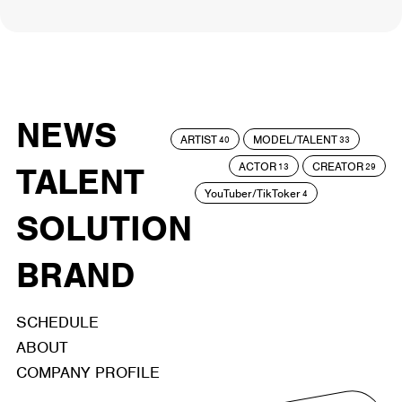
NEWS
ARTIST
MODEL/TALENT
40
33
ACTOR
CREATOR
TALENT
13
29
YouTuber/TikToker
4
SOLUTION
BRAND
SCHEDULE
ABOUT
COMPANY PROFILE