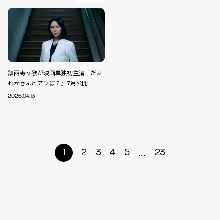
鎮西寿々歌が映画単独初主演『だぁ
れかさんとアソぼ？』7月公開
2026.04.13
...
1
2
3
4
5
23