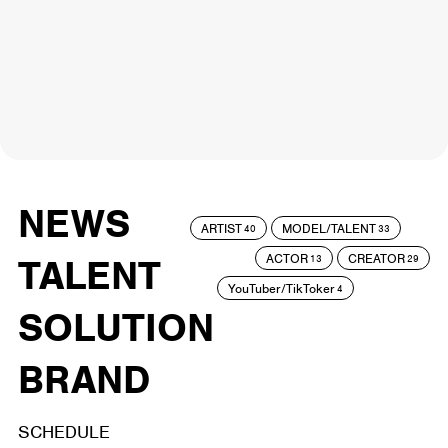
NEWS
ARTIST
MODEL/TALENT
40
33
ACTOR
CREATOR
TALENT
13
29
YouTuber/TikToker
4
SOLUTION
BRAND
SCHEDULE