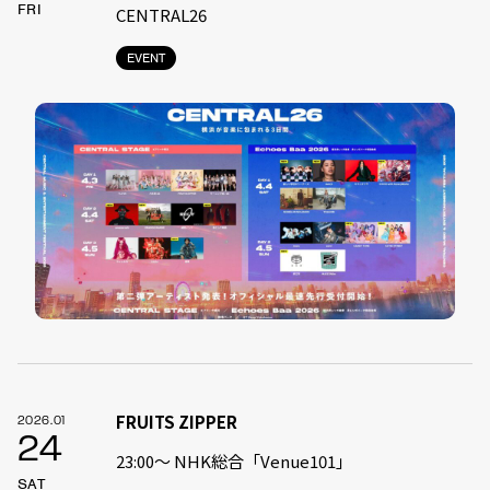
FRI
CENTRAL26
EVENT
FRUITS ZIPPER
2026.01
24
23:00〜 NHK総合「Venue101」
SAT