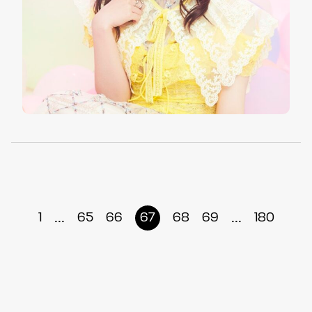
...
...
1
65
66
67
68
69
180