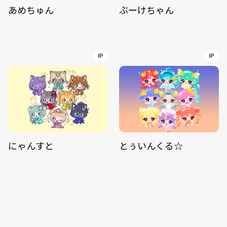
あめちゅん
ぶーけちゃん
IP
IP
にゃんすと
とぅいんくる☆