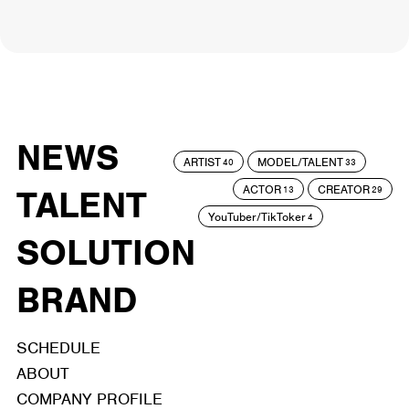
NEWS
ARTIST
MODEL/TALENT
40
33
ACTOR
CREATOR
TALENT
13
29
YouTuber/TikToker
4
SOLUTION
BRAND
SCHEDULE
ABOUT
COMPANY PROFILE