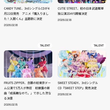
CANDY TUNE、3rdシングルCDが4
CUTIE STREET、初の日本武道館単
月22日発売 アニメ『魔入りまし
独公演2DAYS開催決定
た！入間くん』主題歌に決定
2026.02.18
2026.02.18
TALENT
TALENT
FRUITS ZIPPER、念願の初東京ドー
SWEET STEADY、3rdシングル
ム公演で5万人が熱狂 初披露の新
CD『SWEET STEP』発売決定
曲「成長期なので。」で示した次な
2026.02.14
る決意
2026.02.15