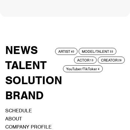
NEWS
ARTIST
MODEL/TALENT
40
33
ACTOR
CREATOR
TALENT
13
29
YouTuber/TikToker
4
SOLUTION
BRAND
SCHEDULE
ABOUT
COMPANY PROFILE