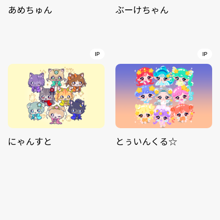
あめちゅん
ぶーけちゃん
IP
IP
にゃんすと
とぅいんくる☆