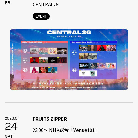
FRI
CENTRAL26
EVENT
FRUITS ZIPPER
2026.01
24
23:00〜 NHK総合「Venue101」
SAT