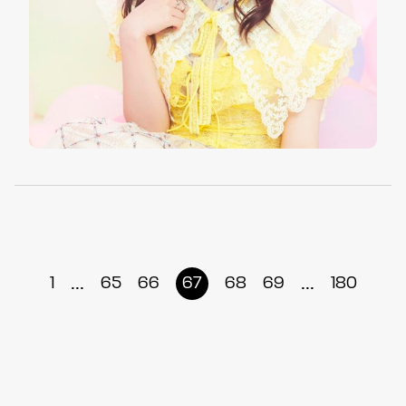
...
...
1
65
66
67
68
69
180