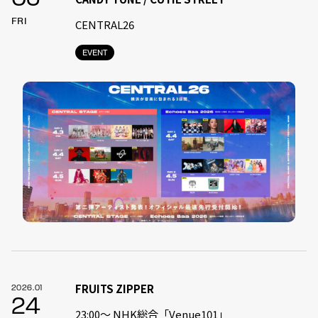
FRI
CENTRAL26
EVENT
FRUITS ZIPPER
2026.01
24
23:00〜 NHK総合「Venue101」