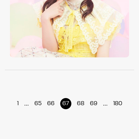
...
...
1
65
66
67
68
69
180