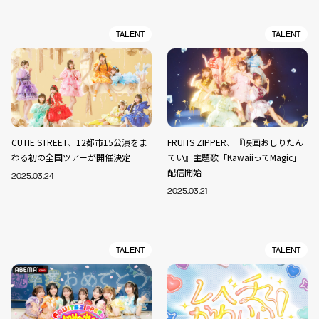
TALENT
TALENT
CUTIE STREET、12都市15公演をま
FRUITS ZIPPER、『映画おしりたん
わる初の全国ツアーが開催決定
てい』主題歌「KawaiiってMagic」
配信開始
2025.03.24
2025.03.21
TALENT
TALENT