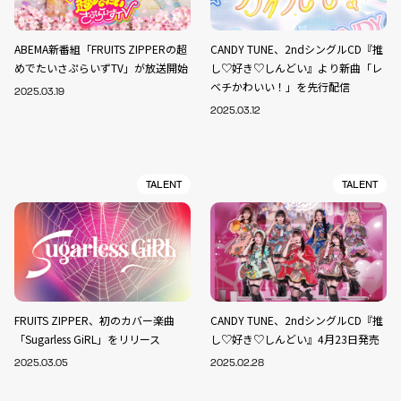
ABEMA新番組「FRUITS ZIPPERの超
CANDY TUNE、2ndシングルCD『推
めでたいさぷらいずTV」が放送開始
し♡好き♡しんどい』より新曲「レ
ベチかわいい！」を先行配信
2025.03.19
2025.03.12
TALENT
TALENT
FRUITS ZIPPER、初のカバー楽曲
CANDY TUNE、2ndシングルCD『推
「Sugarless GiRL」をリリース
し♡好き♡しんどい』4月23日発売
2025.03.05
2025.02.28