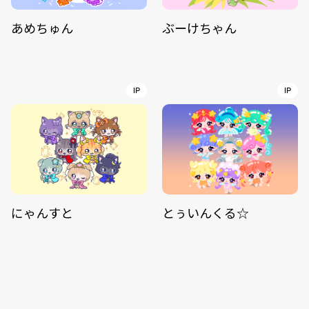
あめちゅん
ぶーけちゃん
IP
IP
にゃんすと
とぅいんくる☆