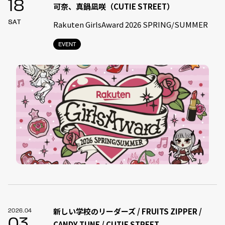
18
可奈、真鍋凪咲（CUTIE STREET）
SAT
Rakuten GirlsAward 2026 SPRING/SUMMER
EVENT
新しい学校のリーダーズ / FRUITS ZIPPER /
2026.04
03
CANDY TUNE / CUTIE STREET