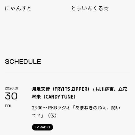
にゃんすと
とぅいんくる☆
SCHEDULE
月足天音（FRYITS ZIPPER） / 村川緋杏、立花
2026.01
30
琴未（CANDY TUNE）
FRI
23:30〜 RKBラジオ「あまねきのねえ、聞い
て？」（仮）
TV.RADIO