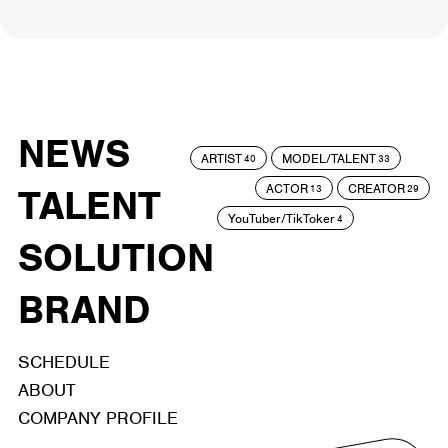
NEWS
ARTIST
MODEL/TALENT
40
33
ACTOR
CREATOR
TALENT
13
29
YouTuber/TikToker
4
SOLUTION
BRAND
SCHEDULE
ABOUT
COMPANY PROFILE