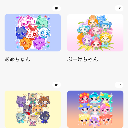
IP
IP
あめちゅん
ぶーけちゃん
IP
IP