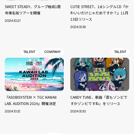
SWEET STEADY、グループ結成1周
CUTIE STREET、1stシングルCD『か
年東名阪ツアーを開催
わいいだけじゃだめですか？』11月
13日リリース
2024.10.21
2024.10.16
TALENT
COMPANY
TALENT
『ASOBISYSTEM × TGC KAWAII
CANDY TUNE、新曲「君もゾンビで
LAB. AUDITION 2024』開催決定
すかゾンビですね」をリリース
2024.10.12
2024.10.10