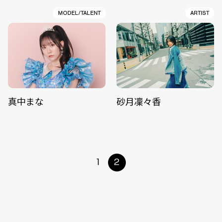
MODEL/TALENT
ARTIST
真中まな
砂月凜々香
1
2