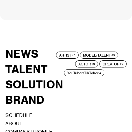
NEWS
ARTIST
MODEL/TALENT
40
33
ACTOR
CREATOR
TALENT
13
29
YouTuber/TikToker
4
SOLUTION
BRAND
SCHEDULE
ABOUT
COMPANY PROFILE