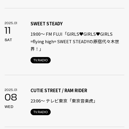
SWEET STEADY
2025.01
11
19:00〜 FM FUJI「GIRLS♥GIRLS♥GIRLS
SAT
=flying high= SWEET STEADYの原宿代々木世
界！」
TV.RADIO
CUTIE STREET / RAM RIDER
2025.01
08
23:06〜 テレビ東京「東京音楽虎」
WED
TV.RADIO