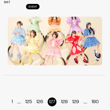
SAT
EVENT
...
...
1
125
126
127
128
129
180