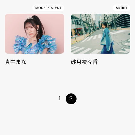
MODEL/TALENT
ARTIST
真中まな
砂月凜々香
1
2