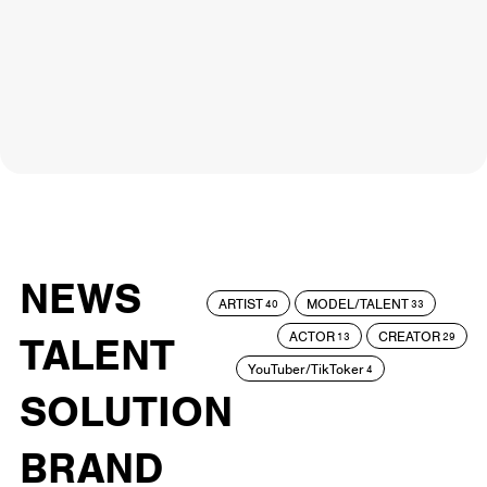
NEWS
ARTIST
MODEL/TALENT
40
33
ACTOR
CREATOR
TALENT
13
29
YouTuber/TikToker
4
SOLUTION
BRAND