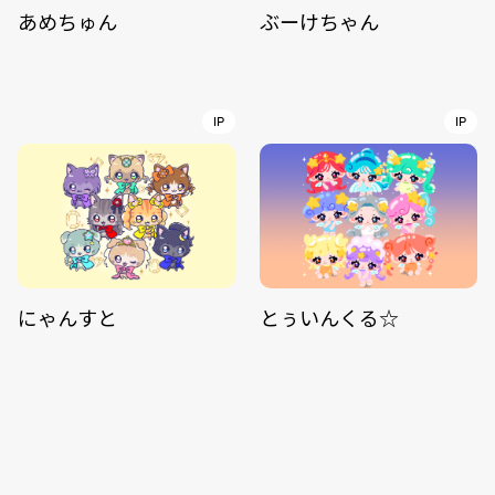
あめちゅん
ぶーけちゃん
IP
IP
にゃんすと
とぅいんくる☆