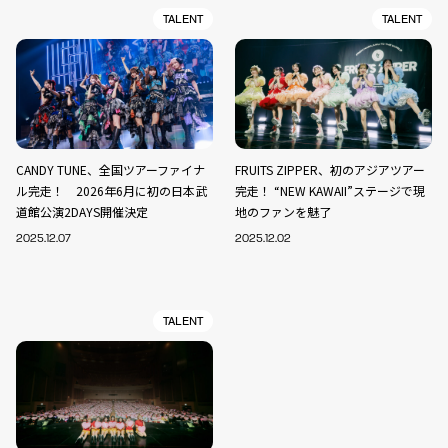
TALENT
TALENT
CANDY TUNE、全国ツアーファイナ
FRUITS ZIPPER、初のアジアツアー
ル完走！ 2026年6月に初の日本武
完走！ “NEW KAWAII”ステージで現
道館公演2DAYS開催決定
地のファンを魅了
2025.12.07
2025.12.02
TALENT