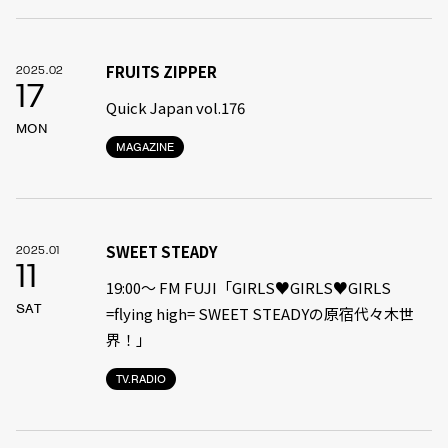
FRUITS ZIPPER
2025.02
17
Quick Japan vol.176
MON
MAGAZINE
SWEET STEADY
2025.01
11
19:00〜 FM FUJI「GIRLS♥GIRLS♥GIRLS
SAT
=flying high= SWEET STEADYの原宿代々木世
界！」
TV.RADIO