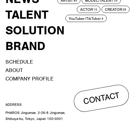
ARTIST
MODEL/TALENT
40
33
ACTOR
CREATOR
TALENT
13
29
YouTuber/TikToker
4
SOLUTION
BRAND
SCHEDULE
ABOUT
COMPANY PROFILE
CONTACT
ADDRESS
PHAROS Jingumae, 2-26-8 Jingumae,
Shibuya-ku, Tokyo, Japan 150-0001