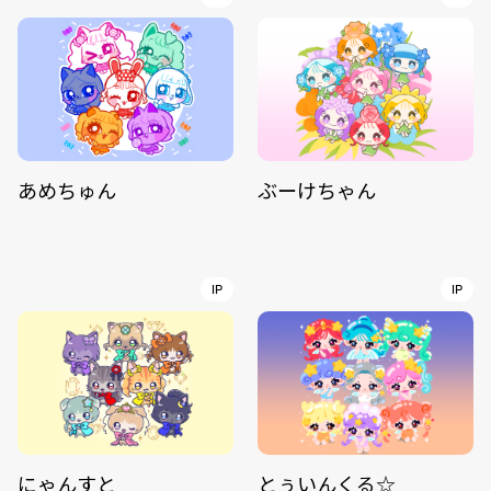
あめちゅん
ぶーけちゃん
IP
IP
にゃんすと
とぅいんくる☆