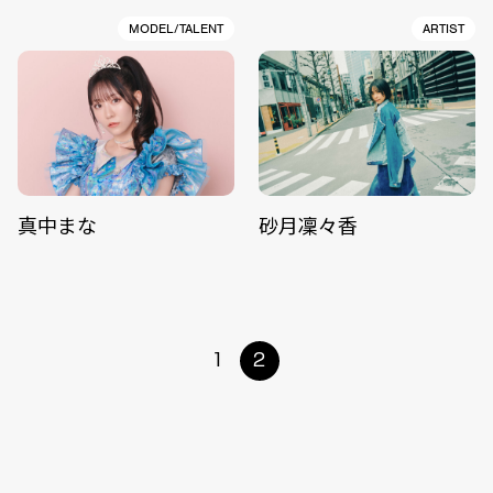
MODEL/TALENT
ARTIST
真中まな
砂月凜々香
1
2