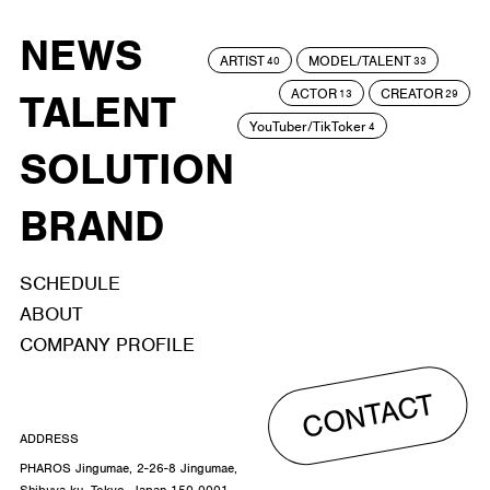
NEWS
ARTIST
MODEL/TALENT
40
33
ACTOR
CREATOR
TALENT
13
29
YouTuber/TikToker
4
SOLUTION
BRAND
SCHEDULE
ABOUT
COMPANY PROFILE
CONTACT
ADDRESS
PHAROS Jingumae, 2-26-8 Jingumae,