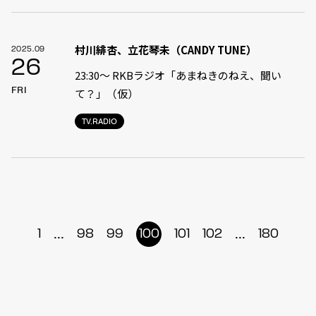
村川緋杏、立花琴未（CANDY TUNE）
2025.09
26
23:30〜 RKBラジオ「あまねきのねえ、聞い
FRI
て？」（仮）
TV.RADIO
...
...
1
98
99
100
101
102
180