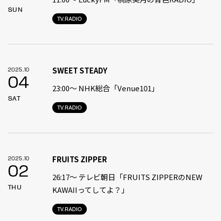
SUN
TV.RADIO
SWEET STEADY
2025.10
04
23:00〜 NHK総合「Venue101」
SAT
TV.RADIO
FRUITS ZIPPER
2025.10
02
26:17～ テレビ朝日「FRUITS ZIPPERのNEW
THU
KAWAIIってしてよ？」
TV.RADIO