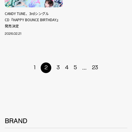
CANDY TUNE、3rdシングル
CD『HAPPY BOUNCE BIRTHDAY』
発売決定
2026.02.21
...
1
2
3
4
5
23
BRAND