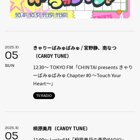
きゃりーぱみゅぱみゅ / 宮野静、南なつ
2025.10
05
（CANDY TUNE）
SUN
12:30〜 TOKYO FM「CHINTAI presents きゃり
ーぱみゅぱみゅ Chapter #0 〜Touch Your
Heart〜」
TV.RADIO
桐原美月（CANDY TUNE）
2025.10
05
11:00〜 LuckyFM「桐原美月の青色RADIO」