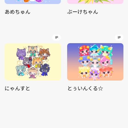
あめちゅん
ぶーけちゃん
IP
IP
にゃんすと
とぅいんくる☆