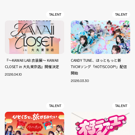
TALENT
TALENT
『～KAWAII LAB.衣装展～ KAWAII
CANDY TUNE、ほっともっと新
CLOSET in 大丸東京店』開催決定
TVCMソング「HOT!SCOOP!」配信
開始
2026.04.10
2026.03.30
TALENT
TALENT