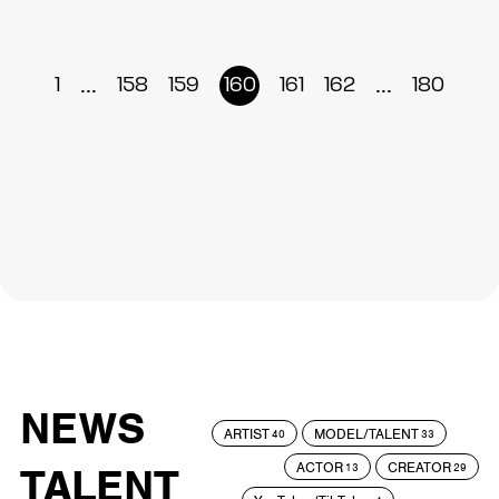
...
...
1
158
159
160
161
162
180
NEWS
ARTIST
MODEL/TALENT
40
33
ACTOR
CREATOR
TALENT
13
29