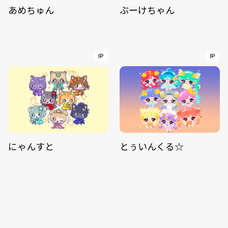
あめちゅん
ぶーけちゃん
IP
IP
にゃんすと
とぅいんくる☆