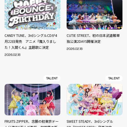
CANDY TUNE、3rdシングルCDが4
CUTIE STREET、初の日本武道館単
月22日発売 アニメ『魔入りまし
独公演2DAYS開催決定
た！入間くん』主題歌に決定
2026.02.18
2026.02.18
TALENT
TALENT
FRUITS ZIPPER、念願の初東京ドー
SWEET STEADY、3rdシングル