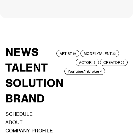
NEWS
ARTIST
MODEL/TALENT
40
33
ACTOR
CREATOR
TALENT
13
29
YouTuber/TikToker
4
SOLUTION
BRAND
SCHEDULE
ABOUT
COMPANY PROFILE