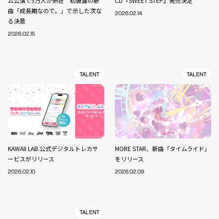
ム公演で5万人が熱狂 初披露の新
CD『SWEET STEP』発売決定
曲「成長期なので。」で示した次な
2026.02.14
る決意
2026.02.15
TALENT
TALENT
KAWAII LAB.公式デジタルトレカサ
MORE STAR、新曲「タイムライド」
ービスがリリース
をリリース
2026.02.10
2026.02.09
TALENT