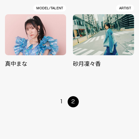
MODEL/TALENT
ARTIST
真中まな
砂月凜々香
1
2