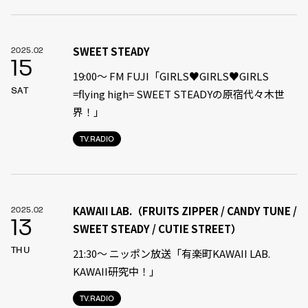
SWEET STEADY
2025.02
15
19:00〜 FM FUJI「GIRLS♥GIRLS♥GIRLS
SAT
=flying high= SWEET STEADYの原宿代々木世
界！」
TV.RADIO
KAWAII LAB.（FRUITS ZIPPER / CANDY TUNE /
2025.02
13
SWEET STEADY / CUTIE STREET）
THU
21:30〜 ニッポン放送「有楽町KAWAII LAB.
KAWAII研究中！」
TV.RADIO