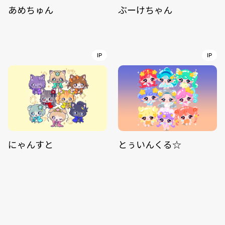
あめちゅん
ぶーけちゃん
IP
IP
にゃんすと
とぅいんくる☆