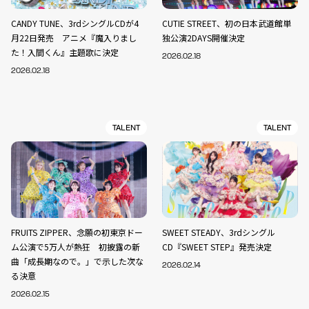
CANDY TUNE、3rdシングルCDが4
CUTIE STREET、初の日本武道館単
月22日発売 アニメ『魔入りまし
独公演2DAYS開催決定
た！入間くん』主題歌に決定
2026.02.18
2026.02.18
TALENT
TALENT
FRUITS ZIPPER、念願の初東京ドー
SWEET STEADY、3rdシングル
ム公演で5万人が熱狂 初披露の新
CD『SWEET STEP』発売決定
曲「成長期なので。」で示した次な
2026.02.14
る決意
2026.02.15