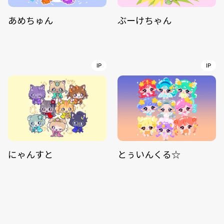
あめちゅん
ぶーけちゃん
IP
IP
にゃんすと
とぅいんくる☆