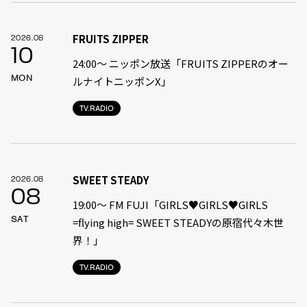
FRUITS ZIPPER
2026.08
10
24:00〜 ニッポン放送「FRUITS ZIPPERのオー
MON
ルナイトニッポンX」
TV.RADIO
SWEET STEADY
2026.08
08
19:00〜 FM FUJI「GIRLS♥GIRLS♥GIRLS
SAT
=flying high= SWEET STEADYの原宿代々木世
界！」
TV.RADIO