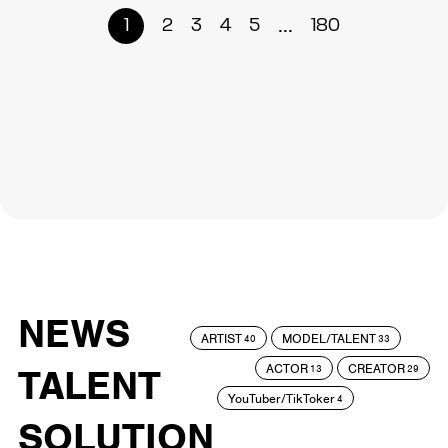
...
1
2
3
4
5
180
NEWS
ARTIST
MODEL/TALENT
40
33
ACTOR
CREATOR
TALENT
13
29
YouTuber/TikToker
4
SOLUTION