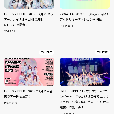
FRUITS ZIPPER、2023年2月の1stツ
KAWAII LAB.新グループ結成に向けた
アーファイナルをLINE CUBE
アイドルオーディションを開催
SHIBUYAで開催！
2022.10.14
2022.11.11
TALENT
TALENT
FRUITS ZIPPER、2023年2月に東名
FRUITS ZIPPER 1stワンマンライブ
阪ツアー開催決定！
レポート「きっかけは自分で見つけ
るもの」決意を胸に踏み出した世界
2022.10.08
進出への第一歩！
2022.09.13