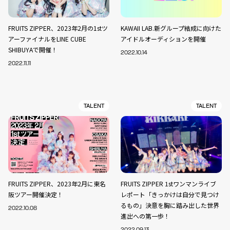
FRUITS ZIPPER、2023年2月の1stツ
KAWAII LAB.新グループ結成に向けた
アーファイナルをLINE CUBE
アイドルオーディションを開催
SHIBUYAで開催！
2022.10.14
2022.11.11
TALENT
TALENT
FRUITS ZIPPER、2023年2月に東名
FRUITS ZIPPER 1stワンマンライブ
阪ツアー開催決定！
レポート「きっかけは自分で見つけ
るもの」決意を胸に踏み出した世界
2022.10.08
進出への第一歩！
2022.09.13