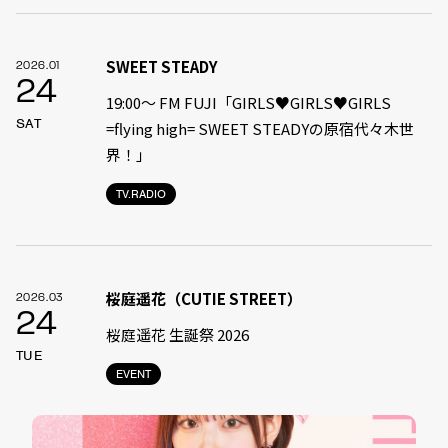
SWEET STEADY
2026.01
24
19:00〜 FM FUJI「GIRLS♥GIRLS♥GIRLS
SAT
=flying high= SWEET STEADYの原宿代々木世
界！」
TV.RADIO
桜庭遥花（CUTIE STREET）
2026.03
24
桜庭遥花 生誕祭 2026
TUE
EVENT