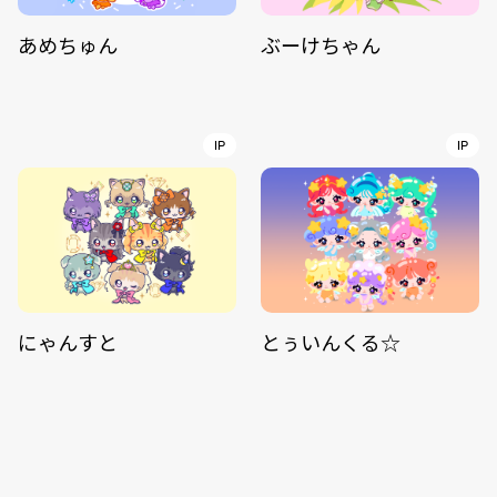
あめちゅん
ぶーけちゃん
IP
IP
にゃんすと
とぅいんくる☆