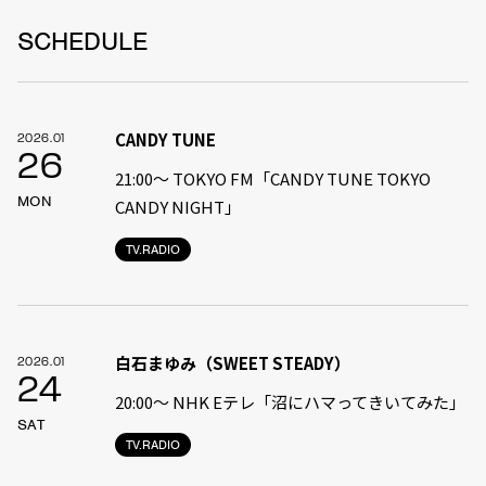
SCHEDULE
CANDY TUNE
2026.01
26
21:00〜 TOKYO FM「CANDY TUNE TOKYO
MON
CANDY NIGHT」
TV.RADIO
白石まゆみ（SWEET STEADY）
2026.01
24
20:00〜 NHK Eテレ「沼にハマってきいてみた」
SAT
TV.RADIO