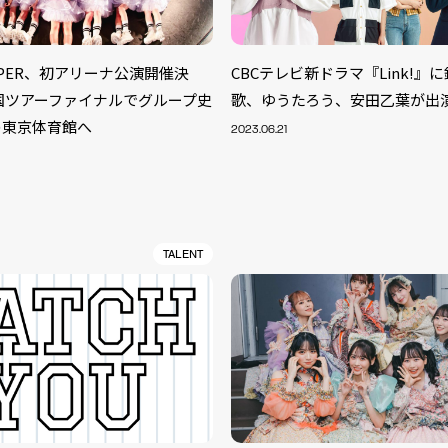
ZIPPER、初アリーナ公演開催決
CBCテレビ新ドラマ『Link!』
国ツアーファイナルでグループ史
歌、ゆうたろう、安田乙葉が出
の東京体育館へ
2023.06.21
TALENT