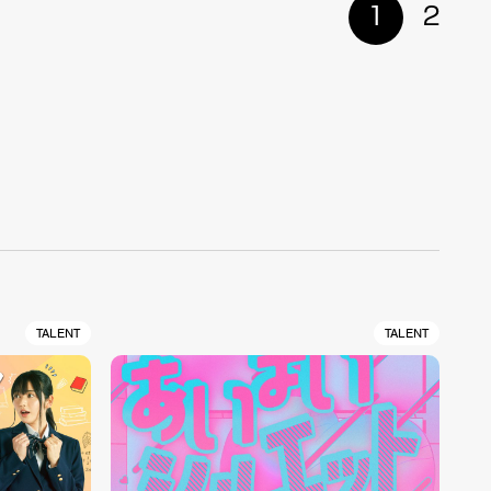
1
2
TALENT
TALENT