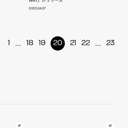
2023.04.07
r
4
...
...
1
18
19
20
21
22
23
CONTACT
S
Jingumae, 2-26-8 Jingumae,
ku, Tokyo, Japan 150-0001
IP
IP