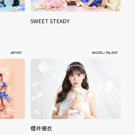
SWEET STEADY
ARTIST
MODEL/TALENT
櫻井優衣