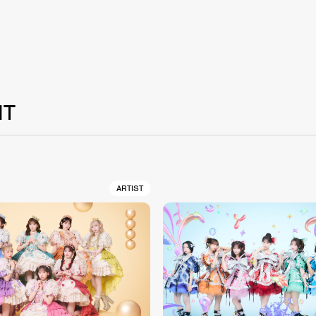
NT
ARTIST