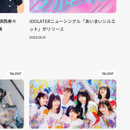
に鎮西寿々
IDOLATERニューシングル「あいまいシルエ
演
ット」がリリース
2023.05.31
TALENT
TALENT