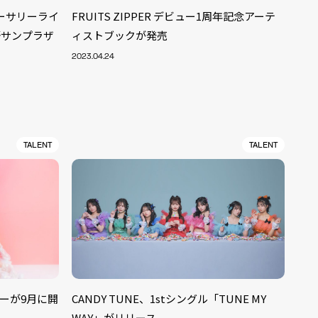
ニバーサリーライ
FRUITS ZIPPER デビュー1周年記念アーテ
野サンプラザ
ィストブックが発売
2023.04.24
TALENT
TALENT
ALENT
33
ツアーが9月に開
CANDY TUNE、1stシングル「TUNE MY
CREATOR
29
WAY」がリリース