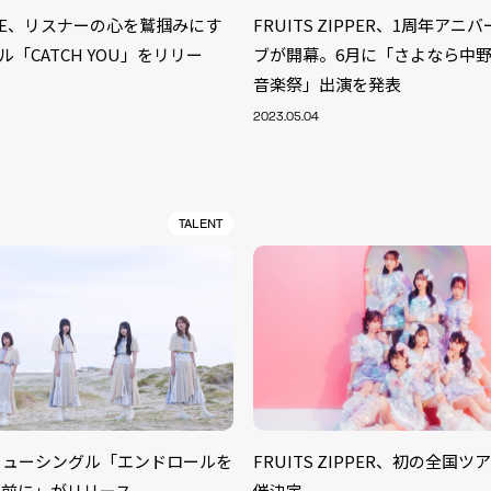
TUNE、リスナーの心を鷲掴みにす
FRUITS ZIPPER、1周年ア
ル「CATCH YOU」をリリー
ブが開幕。6月に「さよなら中
音楽祭」出演を発表
2023.05.04
TALENT
S
ARTIST
MODEL/T
40
R ニューシングル「エンドロールを
FRUITS ZIPPER、初の全国
ACTOR
13
う前に」がリリース
催決定