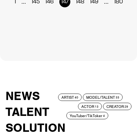
...
...
1
145
146
147
148
149
180
NEWS
ARTIST
MODEL/TALENT
40
33
ACTOR
CREATOR
TALENT
13
29
YouTuber/TikToker
4
SOLUTION