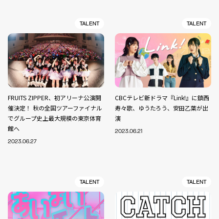
TALENT
TALENT
FRUITS ZIPPER、初アリーナ公演開
CBCテレビ新ドラマ『Link!』に鎮西
催決定！ 秋の全国ツアーファイナル
寿々歌、ゆうたろう、安田乙葉が出
でグループ史上最大規模の東京体育
演
館へ
2023.06.21
2023.06.27
TALENT
TALENT