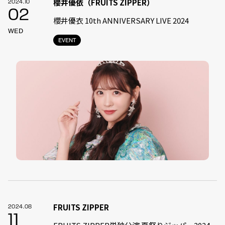
櫻井優依（FRUITS ZIPPER）
2024.10
02
櫻井優衣 10th ANNIVERSARY LIVE 2024
WED
EVENT
FRUITS ZIPPER
2024.08
11