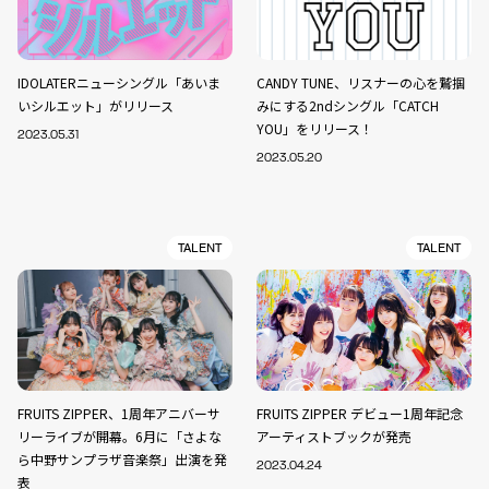
IDOLATERニューシングル「あいま
CANDY TUNE、リスナーの心を鷲掴
いシルエット」がリリース
みにする2ndシングル「CATCH
YOU」をリリース！
2023.05.31
2023.05.20
TALENT
TALENT
FRUITS ZIPPER、1周年アニバーサ
FRUITS ZIPPER デビュー1周年記念
リーライブが開幕。6月に「さよな
アーティストブックが発売
ら中野サンプラザ音楽祭」出演を発
2023.04.24
表