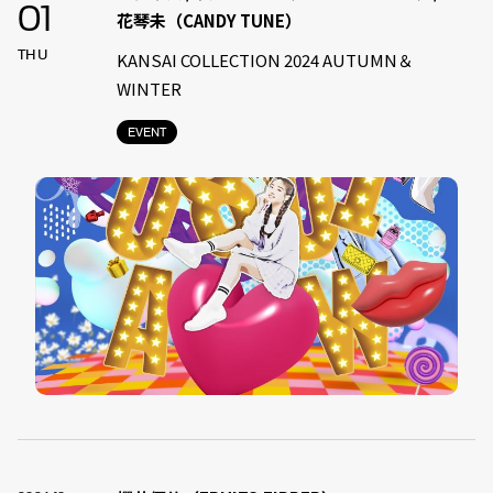
01
花琴未（CANDY TUNE）
THU
KANSAI COLLECTION 2024 AUTUMN＆
WINTER
EVENT