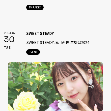
TV.RADIO
SWEET STEADY
2024.07
30
SWEET STEADY 塩川莉世 生誕祭2024
TUE
EVENT