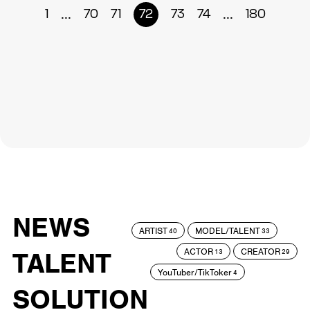
...
...
1
70
71
72
73
74
180
NEWS
ARTIST
MODEL/TALENT
40
33
ACTOR
CREATOR
TALENT
13
29
YouTuber/TikToker
4
SOLUTION