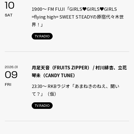
10
19:00〜 FM FUJI「GIRLS♥GIRLS♥GIRLS
SAT
=flying high= SWEET STEADYの原宿代々木世
界！」
TV.RADIO
月足天音（FRUITS ZIPPER） / 村川緋杏、立花
2026.01
09
琴未（CANDY TUNE）
FRI
23:30〜 RKBラジオ「あまねきのねえ、聞い
て？」（仮）
TV.RADIO