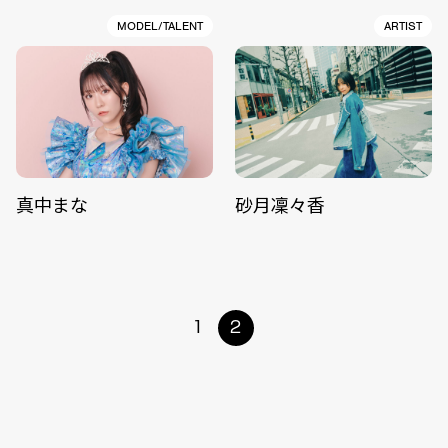
MODEL/TALENT
ARTIST
真中まな
砂月凜々香
1
2