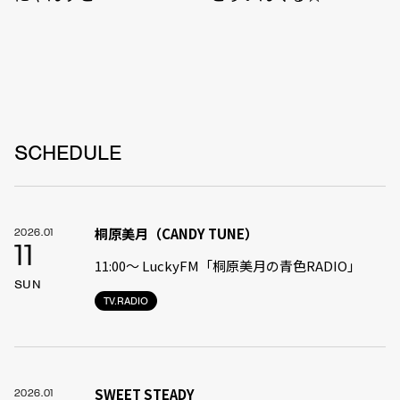
SCHEDULE
桐原美月（CANDY TUNE）
2026.01
11
11:00〜 LuckyFM「桐原美月の青色RADIO」
SUN
TV.RADIO
SWEET STEADY
2026.01