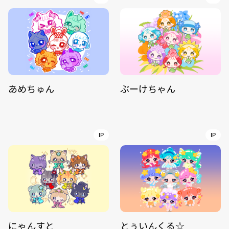
あめちゅん
ぶーけちゃん
IP
IP
にゃんすと
とぅいんくる☆