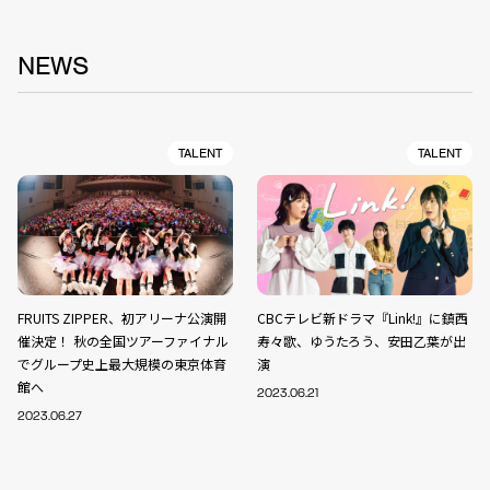
NEWS
TALENT
TALENT
FRUITS ZIPPER、初アリーナ公演開
CBCテレビ新ドラマ『Link!』に鎮西
催決定！ 秋の全国ツアーファイナル
寿々歌、ゆうたろう、安田乙葉が出
でグループ史上最大規模の東京体育
演
館へ
2023.06.21
2023.06.27