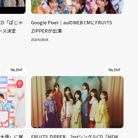
ルCD「ぱじゃ
Google Pixel｜auのWEB CMにFRUITS
ース決定
ZIPPERが出演
2024.08.14
TALENT
TALENT
かし大使」に就
FRUITS ZIPPER、2ndシングルCD「NEW