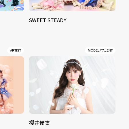
SWEET STEADY
ARTIST
MODEL/TALENT
櫻井優衣