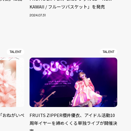
KAWAII / フルーツバスケット」を発売
2024.07.31
TALENT
TALENT
グル「おねがいペ
FRUITS ZIPPER櫻井優衣、アイドル活動10
ALENT
33
周年イヤーを締めくくる単独ライブが開催決
CREATOR
29
定