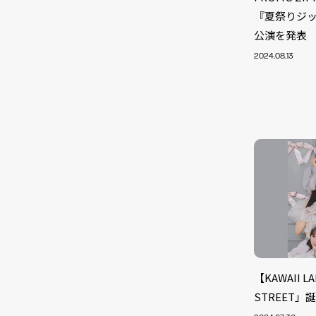
『夏祭りジ
公演を発表
2024.08.13
NEW
【KAWAII 
STREET」