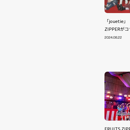
「jouetie」
ZIPPER
2024.08.22
FRUITS 