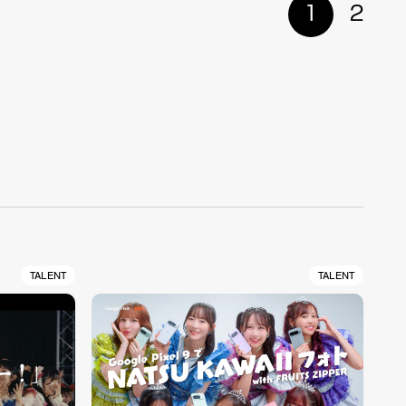
1
2
TALENT
TALENT