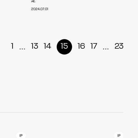
2024.07.01
r
4
...
...
1
13
14
15
16
17
23
CONTACT
S
Jingumae, 2-26-8 Jingumae,
ku, Tokyo, Japan 150-0001
IP
IP