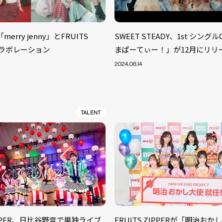
「merry jenny」とFRUITS
SWEET STEADY、1st シング
がコラボレーション
まぱーてぃー！」が12月にリリ
2024.08.14
TALENT
ZIPPER、日比谷野音で単独ライブ
FRUITS ZIPPERが「明治お