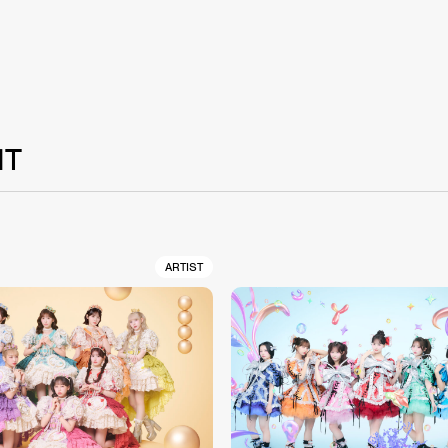
NT
ARTIST