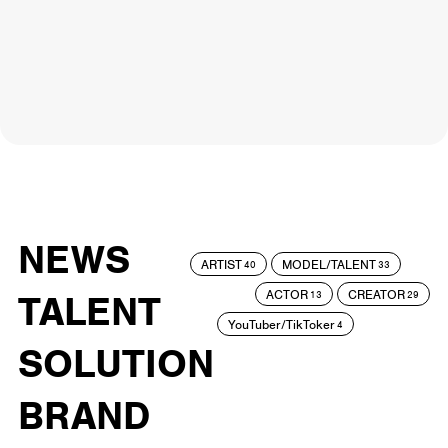
NEWS
ARTIST
MODEL/TALENT
40
33
ACTOR
CREATOR
TALENT
13
29
YouTuber/TikToker
4
SOLUTION
BRAND