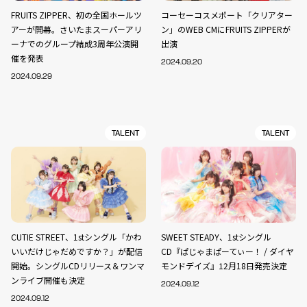
FRUITS ZIPPER、初の全国ホールツ
コーセーコスメポート「クリアター
アーが開幕。さいたまスーパーアリ
ン」のWEB CMにFRUITS ZIPPERが
ーナでのグループ結成3周年公演開
出演
催を発表
2024.09.20
2024.09.29
TALENT
TALENT
CUTIE STREET、1stシングル「かわ
SWEET STEADY、1stシングル
いいだけじゃだめですか？」が配信
CD『ぱじゃまぱーてぃー！ / ダイヤ
開始。シングルCDリリース＆ワンマ
モンドデイズ』12月18日発売決定
ンライブ開催も決定
2024.09.12
2024.09.12