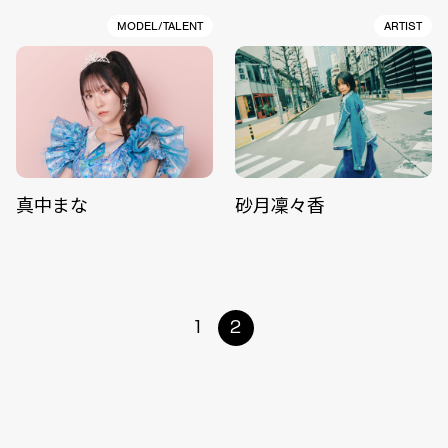
MODEL/TALENT
ARTIST
真中まな
砂月凜々香
1
2