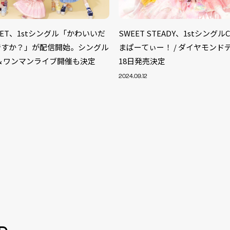
TREET、1stシングル「かわいいだ
SWEET STEADY、1stシング
ですか？」が配信開始。シングル
まぱーてぃー！ / ダイヤモンド
＆ワンマンライブ開催も決定
18日発売決定
2024.09.12
S
ARTIST
MODEL/T
40
ACTOR
13