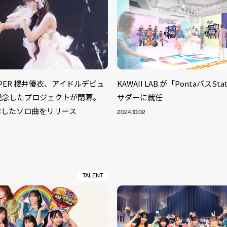
ZIPPER 櫻井優衣、アイドルデビュ
KAWAII LAB.が「PontaパスSt
記念したプロジェクトが閉幕。
サダーに就任
露したソロ曲をリリース
2024.10.02
TALENT