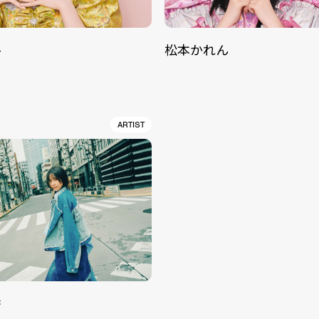
ル
松本かれん
ARTIST
香