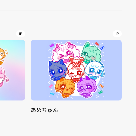
r
4
IP
IP
CONTACT
S
あめちゅん
Jingumae, 2-26-8 Jingumae,
ku, Tokyo, Japan 150-0001