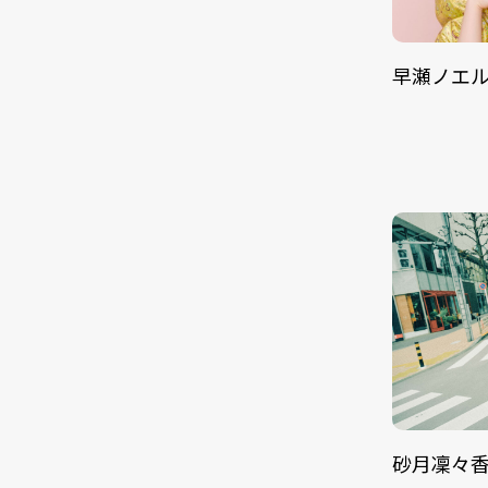
早瀬ノエ
砂月凜々