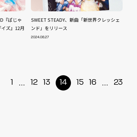
ルCD『ぱじゃ
SWEET STEADY、新曲「新世界クレッシェ
デイズ』12月
ンド」をリリース
2024.08.27
...
...
1
12
13
14
15
16
23
ALENT
33
CREATOR
29