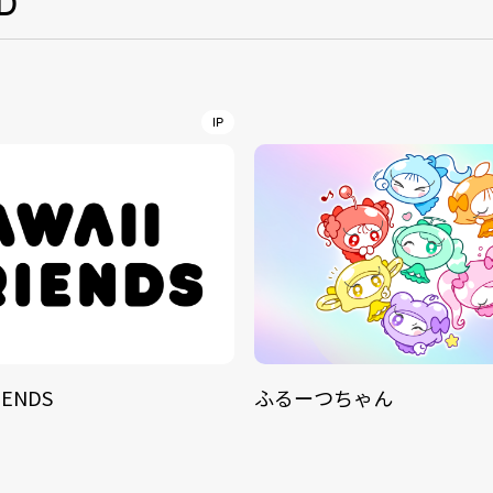
D
NT
YouTuber/TikToke
IP
TION
ND
ADDRES
IENDS
ふるーつちゃん
PHAROS 
COMPANY PROFILE
Shibuya-