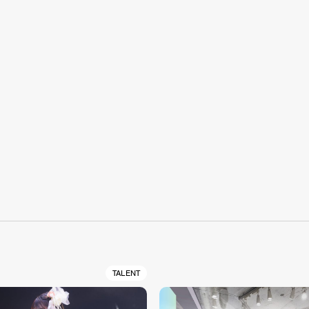
S
TALENT