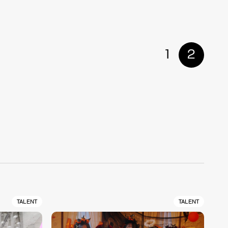
1
2
TALENT
TALENT