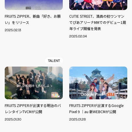
FRUITS ZIPPER、新曲「好き、お願
CUTIE STREET、満員の初ワンマン
い」をリリース
でぴあアリーナMMでのデビュー1周
年ライブ開催を発表
2025.02.13
2025.02.04
TALENT
FRUITS ZIPPERが出演する明治のバ
FRUITS ZIPPERが出演するGoogle
レンタインTVCMが公開
Pixel 9 ｜au 新WEBCMが公開
2025.01.30
2025.01.28