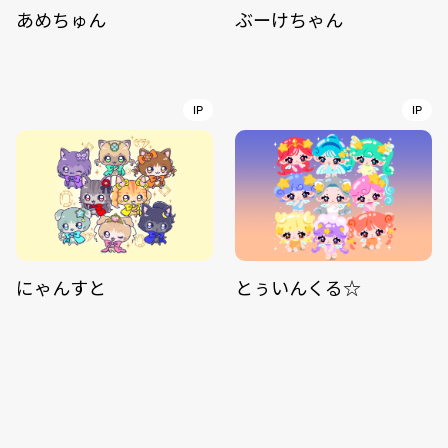
あめちゅん
ぶーけちゃん
IP
IP
にゃんすと
とぅいんくる☆