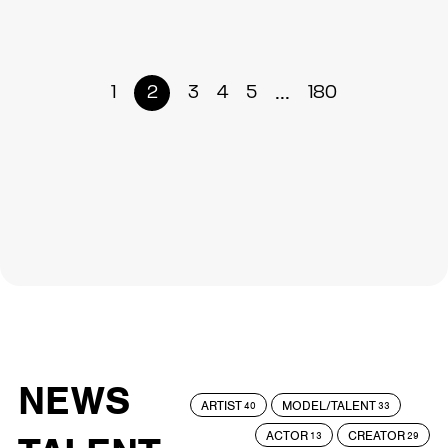
...
1
2
3
4
5
180
NEWS
ARTIST
MODEL/TALENT
40
33
ACTOR
CREATOR
13
29