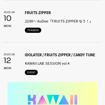
FRUITS ZIPPER
2023.04
10
22:00〜 AuDee「FRUITS ZIPPER なう！」
MON
TV.RADIO
IDOLATER / FRUITS ZIPPER / CANDY TUNE
2023.06
12
KAWAII LAB. SESSION vol.4
MON
EVENT