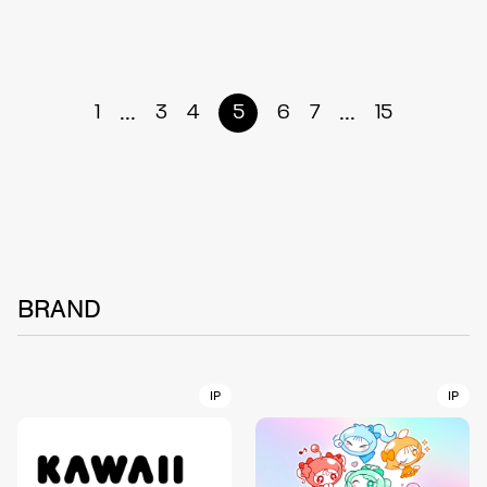
...
...
1
3
4
5
6
7
15
BRAND
IP
IP