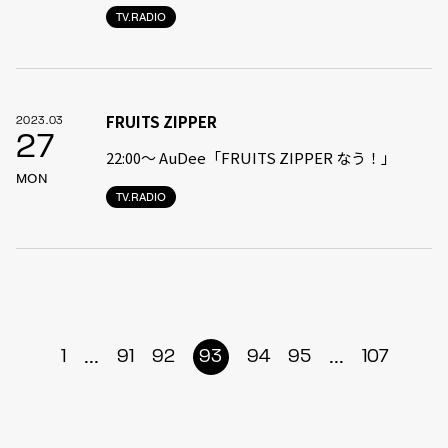
TV.RADIO
FRUITS ZIPPER
2023.03
27
22:00〜 AuDee「FRUITS ZIPPER なう！」
MON
TV.RADIO
...
...
1
91
92
93
94
95
107