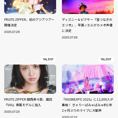
FRUITS ZIPPER、初のアジアツアー
ディズニー＆ピクサー『星つなぎの
開催決定
エリオ』、早瀬ノエルがカメオ声優
に決定
2025.07.28
2025.07.28
TALENT
TALENT
FRUITS ZIPPER 鎮西寿々歌、雑誌
『ASOBIEXPO 2025』に12,000人が
『ViVi』専属モデルに加入
集結！ きゃりーぱみゅぱみゅ約1年
2ヶ月ぶりのライブに大歓声
2025.07.23
2025.07.22