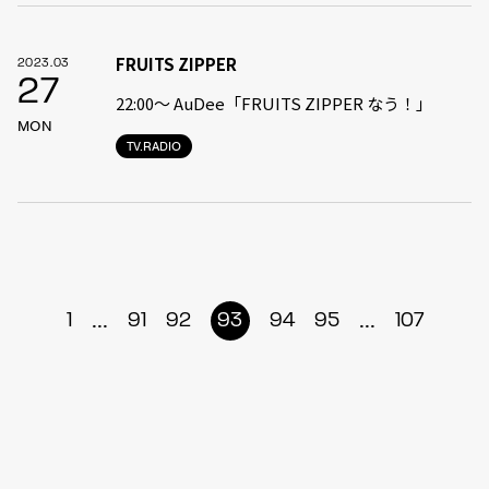
FRUITS ZIPPER
2023.03
27
22:00〜 AuDee「FRUITS ZIPPER なう！」
MON
TV.RADIO
...
...
1
91
92
93
94
95
107