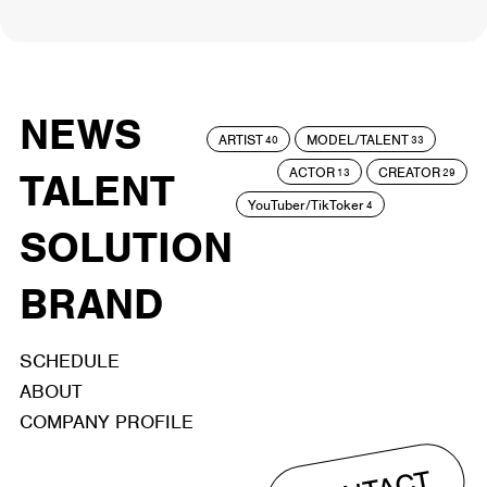
NEWS
ARTIST
MODEL/TALENT
40
33
ACTOR
CREATOR
TALENT
13
29
YouTuber/TikToker
4
SOLUTION
BRAND
SCHEDULE
ABOUT
COMPANY PROFILE