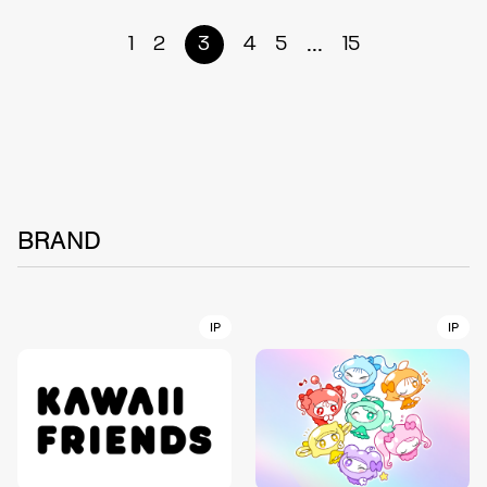
...
1
2
3
4
5
15
BRAND
IP
IP