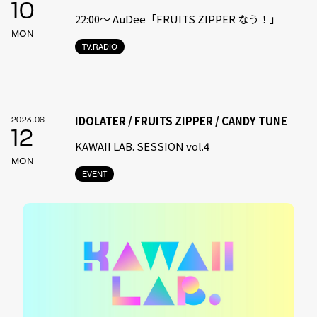
10
22:00〜 AuDee「FRUITS ZIPPER なう！」
MON
TV.RADIO
IDOLATER / FRUITS ZIPPER / CANDY TUNE
2023.06
12
KAWAII LAB. SESSION vol.4
MON
EVENT