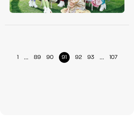
...
...
1
89
90
91
92
93
107