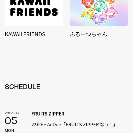
KAWAII FRIENDS
ふるーつちゃん
SCHEDULE
FRUITS ZIPPER
2023.06
05
22:00〜 AuDee「FRUITS ZIPPER なう！」
MON