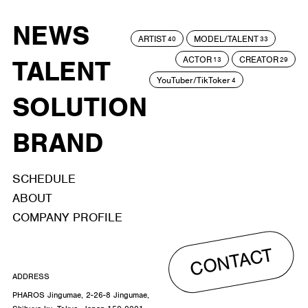
NEWS
ARTIST
MODEL/TALENT
40
33
ACTOR
CREATOR
TALENT
13
29
YouTuber/TikToker
4
SOLUTION
BRAND
SCHEDULE
ABOUT
COMPANY PROFILE
CONTACT
ADDRESS
PHAROS Jingumae, 2-26-8 Jingumae,