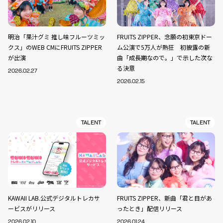
明治「果汁グミ 推し味フルーツミッ
FRUITS ZIPPER、念願の初東京ドー
クス」のWEB CMにFRUITS ZIPPER
ム公演で5万人が熱狂 初披露の新
が出演
曲「成長期なので。」で示した次な
る決意
2026.02.27
2026.02.15
TALENT
TALENT
KAWAII LAB.公式デジタルトレカサ
FRUITS ZIPPER、新曲「君と目があ
ービスがリリース
ったとき」配信リリース
2026.02.10
2026.01.24