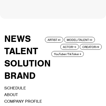
NEWS
ARTIST
MODEL/TALENT
40
33
ACTOR
CREATOR
TALENT
13
29
YouTuber/TikToker
4
SOLUTION
BRAND
SCHEDULE
ABOUT
COMPANY PROFILE