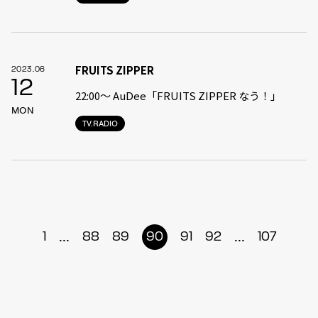
FRUITS ZIPPER
2023.06
12
22:00〜 AuDee「FRUITS ZIPPER なう！」
MON
TV.RADIO
...
...
1
88
89
90
91
92
107