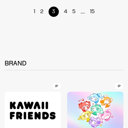
...
1
2
3
4
5
15
BRAND
IP
IP