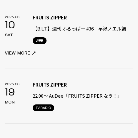
FRUITS ZIPPER
2023.06
10
【B.L.T.】週刊 ふるっぱー #36 早瀬ノエル編
SAT
WEB
VIEW MORE
FRUITS ZIPPER
2023.06
19
22:00〜 AuDee「FRUITS ZIPPER なう！」
MON
TV.RADIO