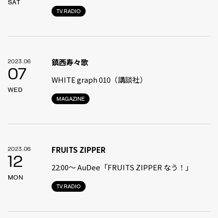
SAT
TV.RADIO
鎮西寿々歌
2023.06
07
WHITE graph 010（講談社）
WED
MAGAZINE
FRUITS ZIPPER
2023.06
12
22:00〜 AuDee「FRUITS ZIPPER なう！」
MON
TV.RADIO