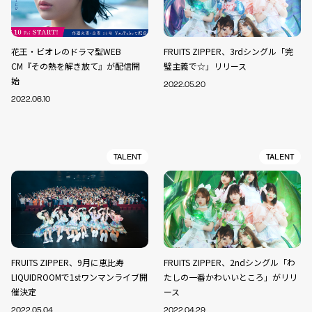
花王・ビオレのドラマ型WEB
FRUITS ZIPPER、3rdシングル「完
CM『その熱を解き放て』が配信開
璧主義で☆」リリース
始
2022.05.20
2022.06.10
TALENT
TALENT
FRUITS ZIPPER、9月に恵比寿
FRUITS ZIPPER、2ndシングル「わ
LIQUIDROOMで1stワンマンライブ開
たしの一番かわいいところ」がリリ
催決定
ース
2022.05.04
2022.04.29