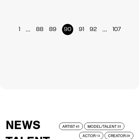
...
...
1
88
89
90
91
92
107
NEWS
ARTIST
MODEL/TALENT
40
33
ACTOR
CREATOR
13
29