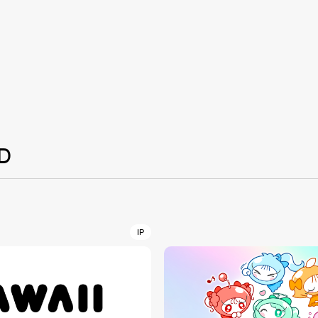
NT
YouTuber/TikToke
TION
D
ND
IP
ADDRES
PHAROS 
COMPANY PROFILE
Shibuya-