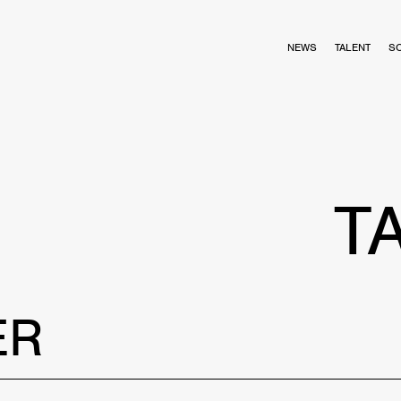
NEWS
TALENT
S
T
ER