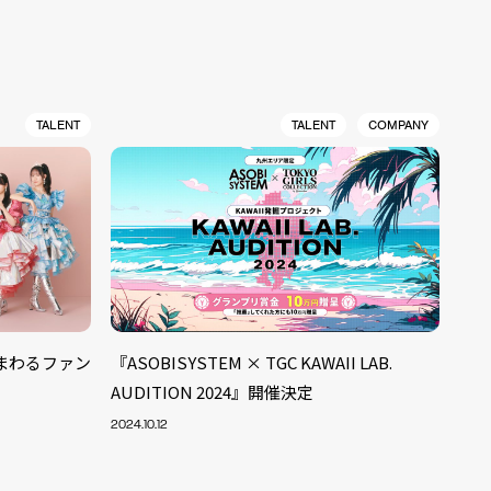
TALENT
TALENT
COMPANY
市をまわるファン
『ASOBISYSTEM × TGC KAWAII LAB.
AUDITION 2024』開催決定
2024.10.12