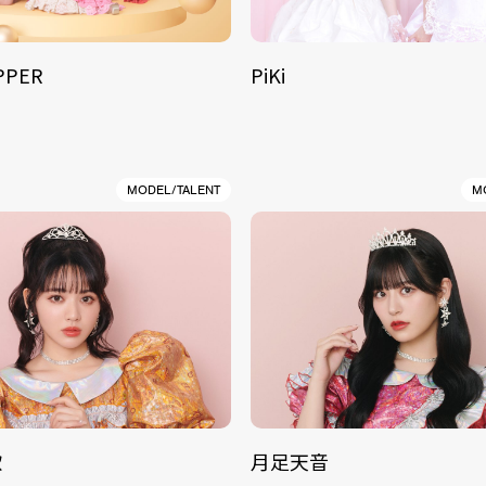
IPPER
PiKi
MODEL/TALENT
M
歌
月足天音