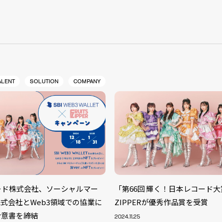
S
ALENT
SOLUTION
COMPANY
トレード株式会社、ソーシャルマー
「第66回 輝く！日本レコード大賞
式会社とWeb3領域での協業に
ZIPPERが優秀作品賞を受賞
合意書を締結
2024.11.25