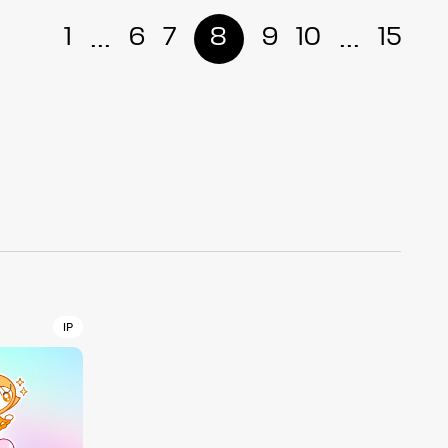
...
...
1
6
7
8
9
10
15
r
4
CONTACT
IP
S
Jingumae, 2-26-8 Jingumae,
ku, Tokyo, Japan 150-0001