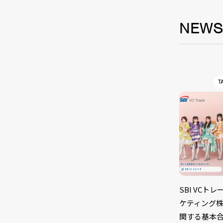
NEW
T
SBI VC
ケティング株
関する基本