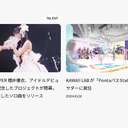
TALENT
ZIPPER 櫻井優衣、アイドルデビュ
KAWAII LAB.が「PontaパスSt
記念したプロジェクトが閉幕。
サダーに就任
露したソロ曲をリリース
2024.10.02
S
ARTIST
MODEL/T
40
ACTOR
13