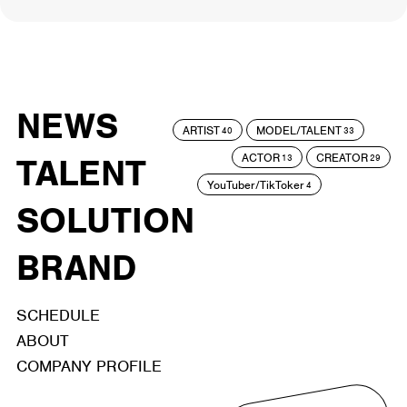
NEWS
ARTIST
MODEL/TALENT
40
33
ACTOR
CREATOR
TALENT
13
29
YouTuber/TikToker
4
SOLUTION
BRAND
SCHEDULE
ABOUT
COMPANY PROFILE