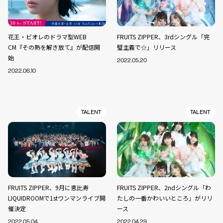
花王・ビオレのドラマ型WEB
FRUITS ZIPPER、3rdシングル「完
CM『その熱を解き放て』が配信開
璧主義で☆」リリース
始
2022.05.20
2022.06.10
TALENT
TALENT
FRUITS ZIPPER、9月に恵比寿
FRUITS ZIPPER、2ndシングル「わ
LIQUIDROOMで1stワンマンライブ開
たしの一番かわいいところ」がリリ
催決定
ース
2022.05.04
2022.04.29