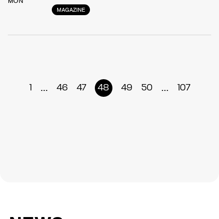
MON
MAGAZINE
...
...
1
46
47
48
49
50
107