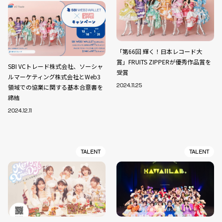
「第66回 輝く！日本レコード大
賞」FRUITS ZIPPERが優秀作品賞を
SBI VCトレード株式会社、ソーシャ
受賞
ルマーケティング株式会社とWeb3
領域での協業に関する基本合意書を
2024.11.25
締結
2024.12.11
TALENT
TALENT