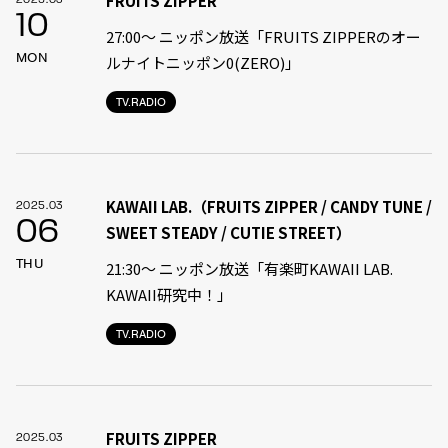
FRUITS ZIPPER
2025.03
10
27:00〜 ニッポン放送「FRUITS ZIPPERのオー
MON
ルナイトニッポン0(ZERO)」
TV.RADIO
KAWAII LAB.（FRUITS ZIPPER / CANDY TUNE /
2025.03
06
SWEET STEADY / CUTIE STREET）
THU
21:30〜 ニッポン放送「有楽町KAWAII LAB.
KAWAII研究中！」
TV.RADIO
FRUITS ZIPPER
2025.03