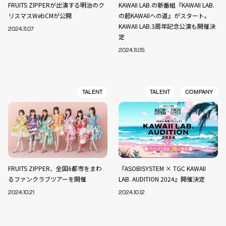
FRUITS ZIPPERが出演する明治のク
KAWAII LAB.の新番組『KAWAII LAB.
リスマスWebCMが公開
の超KAWAIIへの道』がスタート。
KAWAII LAB.3周年記念公演も開催決
2024.11.07
定
2024.11.05
TALENT
TALENT
COMPANY
FRUITS ZIPPER、全国6都市をまわ
『ASOBISYSTEM × TGC KAWAII
るファンクラブツアーを開催
LAB. AUDITION 2024』開催決定
2024.10.21
2024.10.12