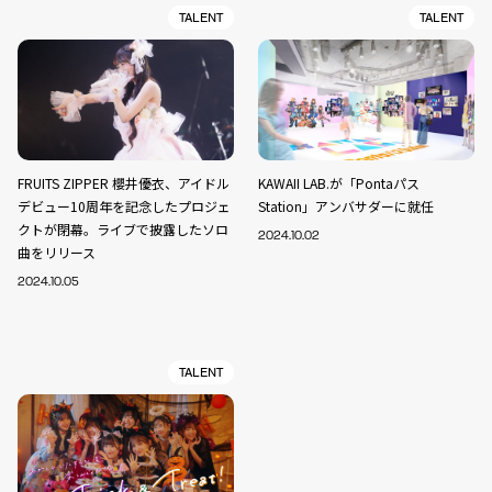
TALENT
TALENT
FRUITS ZIPPER 櫻井優衣、アイドル
KAWAII LAB.が「Pontaパス
デビュー10周年を記念したプロジェ
Station」アンバサダーに就任
クトが閉幕。ライブで披露したソロ
2024.10.02
曲をリリース
2024.10.05
TALENT