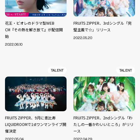
花王・ビオレのドラマ型WEB
FRUITS ZIPPER、3rdシングル「完
CM『その熱を解き放て』が配信開
璧主義で☆」リリース
始
2022.05.20
2022.06.10
TALENT
TALENT
FRUITS ZIPPER、9月に恵比寿
FRUITS ZIPPER、2ndシングル「わ
LIQUIDROOMで1stワンマンライブ開
たしの一番かわいいところ」がリリ
催決定
ース
2022.05.04
2022.04.29