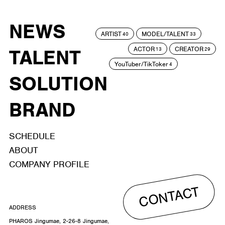
NEWS
ARTIST
MODEL/TALENT
40
33
ACTOR
CREATOR
TALENT
13
29
YouTuber/TikToker
4
SOLUTION
BRAND
SCHEDULE
ABOUT
COMPANY PROFILE
CONTACT
ADDRESS
PHAROS Jingumae, 2-26-8 Jingumae,