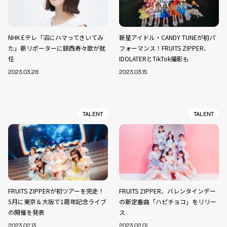
NHK Eテレ「沼にハマってきいてみ
新星アイドル・CANDY TUNEが初パ
た」新リポーターに鎮西寿々歌が就
フォーマンス！FRUITS ZIPPER、
任
IDOLATERとTikTok撮影も
2023.03.28
2023.03.15
TALENT
TALENT
FRUITS ZIPPERが初ツアーを完走！
FRUITS ZIPPER、バレンタインデー
5月に東京＆大阪で1周年記念ライブ
の新定番曲「ハピチョコ」をリリー
の開催を発表
ス
2023.02.13
2023.02.01