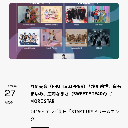
月足天音（FRUITS ZIPPER） / 塩川莉世、白石
2026.07
27
まゆみ、庄司なぎさ（SWEET STEADY） /
MORE STAR
MON
24:15〜 テレビ朝日「START UP!ドリームエン
タ」