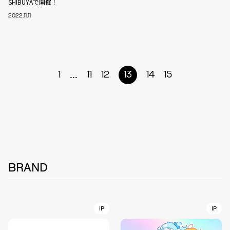
SHIBUYAで開催！
2022.11.11
...
1
11
12
13
14
15
BRAND
IP
IP