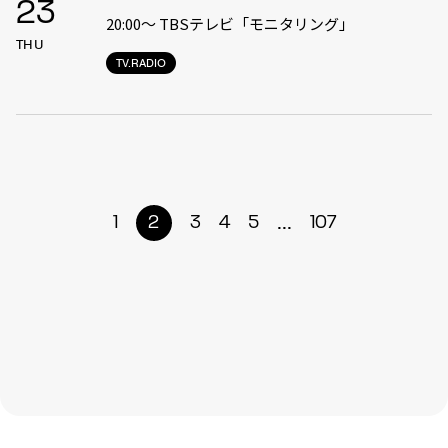
23
20:00〜 TBSテレビ「モニタリング」
THU
TV.RADIO
...
1
2
3
4
5
107