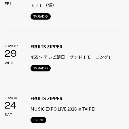
FRI
て？」（仮）
TV.RADIO
FRUITS ZIPPER
2026.07
29
4:55〜 テレビ朝日「グッド！モーニング」
WED
TV.RADIO
FRUITS ZIPPER
2026.10
24
MUSIC EXPO LIVE 2026 in TAIPEI
SAT
EVENT