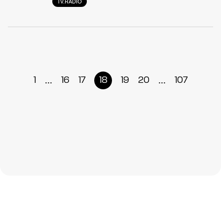
TV.RADIO
...
...
1
16
17
18
19
20
107