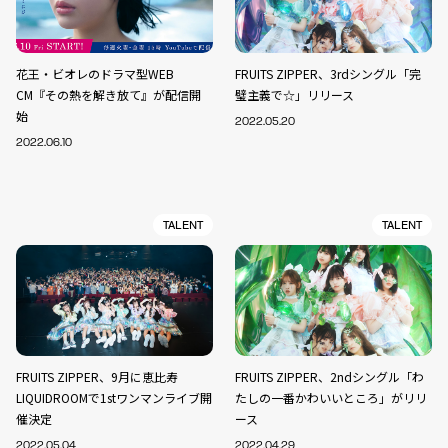
花王・ビオレのドラマ型WEB
FRUITS ZIPPER、3rdシングル「完
CM『その熱を解き放て』が配信開
璧主義で☆」リリース
始
2022.05.20
2022.06.10
TALENT
TALENT
FRUITS ZIPPER、9月に恵比寿
FRUITS ZIPPER、2ndシングル「わ
LIQUIDROOMで1stワンマンライブ開
たしの一番かわいいところ」がリリ
催決定
ース
2022.05.04
2022.04.29