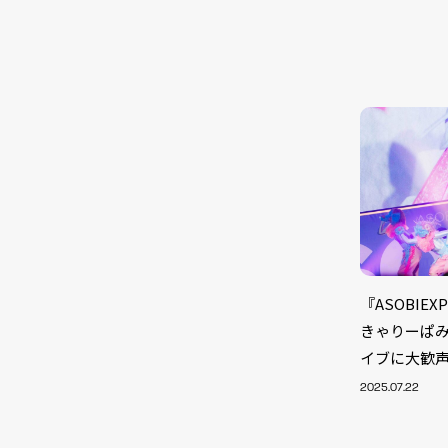
『ASOBIEX
きゃりーぱみ
イブに大歓
2025.07.22