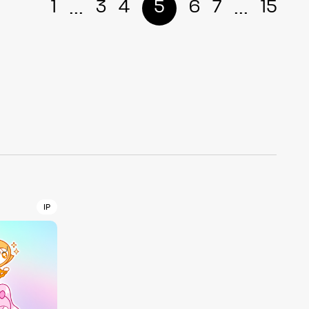
...
...
1
3
4
5
6
7
15
r
4
CONTACT
IP
S
Jingumae, 2-26-8 Jingumae,
ku, Tokyo, Japan 150-0001