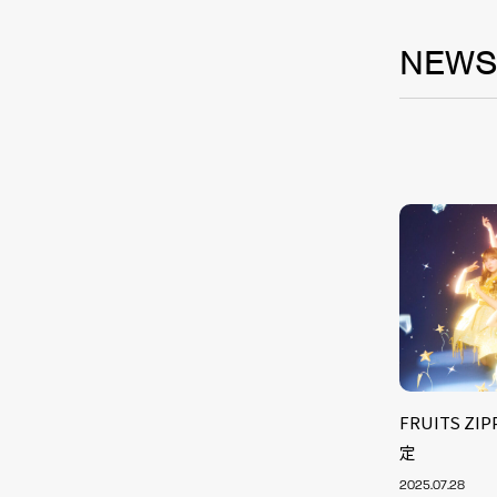
NEW
FRUITS 
定
2025.07.28