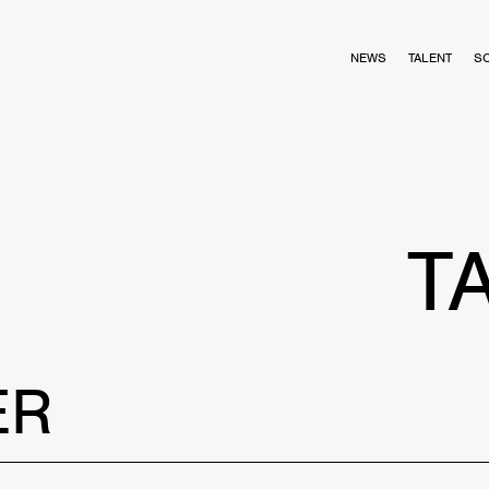
NEWS
TALENT
S
T
ER