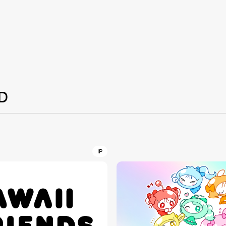
NT
YouTuber/TikToke
TION
D
ND
IP
ADDRES
PHAROS 
COMPANY PROFILE
Shibuya-