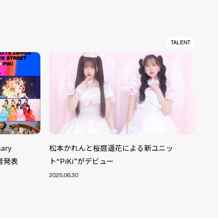
TALENT
ary
松本かれんと桜庭遥花による新ユニッ
演者発表
ト“PiKi”がデビュー
2025.06.30