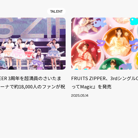
TALENT
ZIPEER 3周年を超満員のさいたま
FRUITS ZIPPER、3rdシングルC
ーナで約18,000人のファンが祝
ってMagic』を発売
2025.05.14
S
ARTIST
MODEL/T
40
ACTOR
13