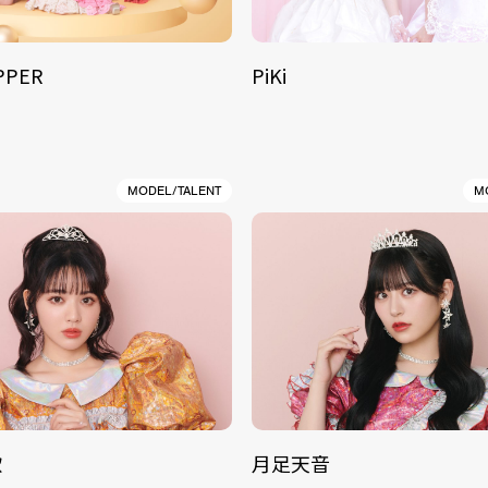
IPPER
PiKi
MODEL/TALENT
M
歌
月足天音