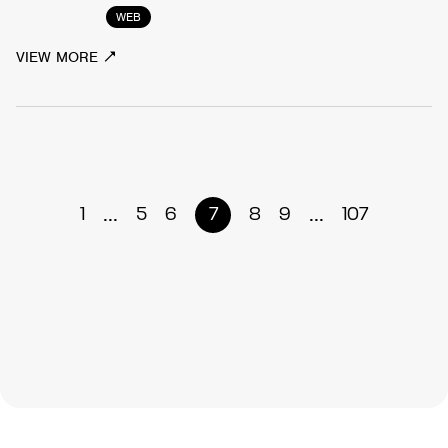
WEB
VIEW MORE
...
...
1
5
6
7
8
9
107