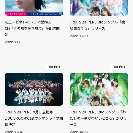
花王・ビオレのドラマ型WEB
FRUITS ZIPPER、3rdシングル「完
CM『その熱を解き放て』が配信開
璧主義で☆」リリース
始
2022.05.20
2022.06.10
TALENT
TALENT
FRUITS ZIPPER、9月に恵比寿
FRUITS ZIPPER、2ndシングル「わ
LIQUIDROOMで1stワンマンライブ開
たしの一番かわいいところ」がリリ
催決定
ース
2022.05.04
2022.04.29